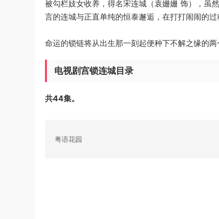
被勾栏妓女收养，得名宋连城（袁姗姗 饰），虽
言的连城与正直单纯的恒泰邂逅，在打打闹闹的过
命运的锁链将从出生那一刻起便种下不解之缘的两
电视剧宫锁连城目录
共44集。
粤语花园