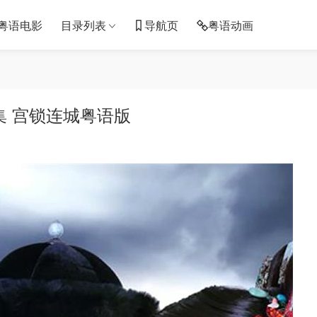
粤语电影
目录列表
导航页
粤语动画
集 宫锁连城粤语版