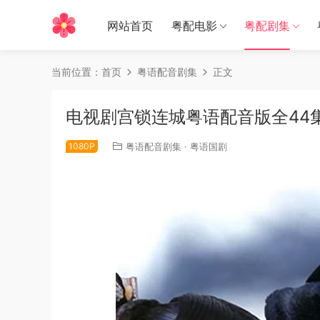
网站首页
粤配电影
粤配剧集
当前位置：
首页
粤语配音剧集
正文
电视剧宫锁连城粤语配音版全44
1080P
粤语配音剧集
·
粤语国剧