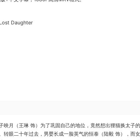
st Daughter
子映月（王琳 饰）为了巩固自己的地位，竟然想出狸猫换太子
。转眼二十年过去，男婴长成一脸英气的恒泰（陆毅 饰），而