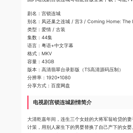
剧名：宫锁连城
别名：凤还巢之连城 / 宫3 / Coming Home: The Lo
类型：爱情 / 古装
集数：44集
语言：粤语+中文字幕
格式：MKV
容量：43GB
版本：高清翡翠台录影版（TS高清源码压制）
分辨率：1920*1080
分享方式：百度网盘
电视剧宫锁连城剧情简介
大清乾嘉年间，连生三个女娃的大将军翁哈贷的妻
计策，用别人家生下的男婴替换了自己产下的女婴