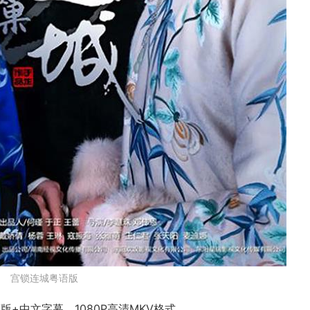
宫锁连城粤语版
+中文字幕，1080P高清MKV格式。