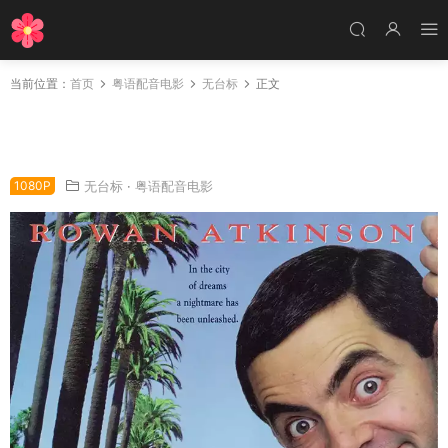
当前位置：
首页
粤语配音电影
无台标
正文
粤语配音电影憨豆先生 憨豆先生的大灾难 Bean
Bean: The Ultimate Disaster Movie
1080P
无台标
·
粤语配音电影