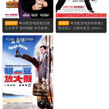
粤语配音电影憨豆撞
粤语配音电影特务戆J
1080PP
1080P
正女杀手 保持缄默 杀手妙管
憨豆特工 凸槌特派员 Johnny
家 Keeping Mum
English
无台标
·
粤语配音电影