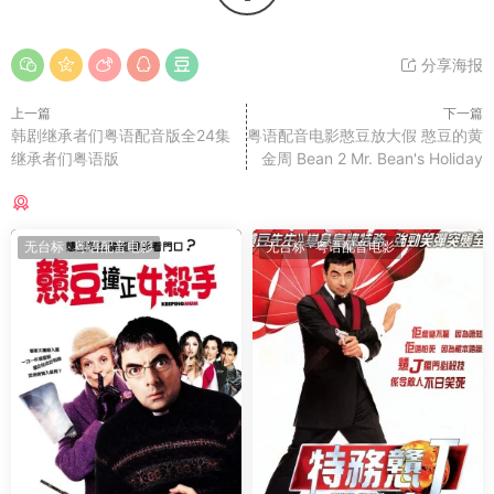
分享海报
上一篇
下一篇
韩剧继承者们粤语配音版全24集
粤语配音电影憨豆放大假 憨豆的黄
继承者们粤语版
金周 Bean 2 Mr. Bean's Holiday
猜你喜欢
无台标
·
粤语配音电影
无台标
·
粤语配音电影