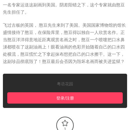
一名专家运送这副画到美国。阴差阳错之下，这个专家就由憨豆
先生担任了。
飞过古板的英国， 憨豆先生来到了美国。美国国家博物馆的馆长
盛情接待了憨豆，在保险库里，憨豆得以独自一人欣赏名作。正
当憨豆洋洋得意地近距离观赏名画之时，憨豆一个喷嚏把口水鼻
涕都喷在了这副油画上！眼看油画的色彩开始随着自己的口水四
处横流，憨豆慌忙之下拿起抹布想把自己的口水擦干。这一下，
这副珍品彻底毁了！憨豆最后会否因为毁坏名画而被关进监狱？
粤语花园
登录/注册
1