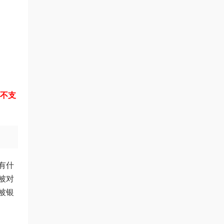
，不支
有什
被对
被银