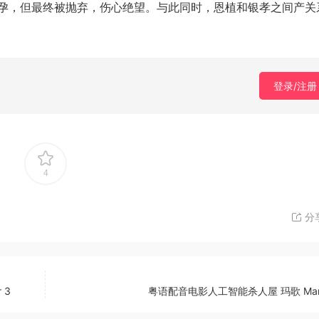
孕，但最终被抛弃，伤心绝望。与此同时，恩植和银孝之间产关
登录/注册
4
分
 3
粤语配音电影人工智能杀人屋 玛歌 Mar