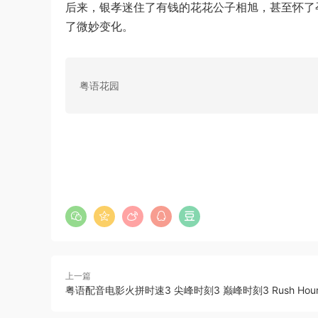
后来，银孝迷住了有钱的花花公子相旭，甚至怀了
了微妙变化。
粤语花园
上一篇
粤语配音电影火拼时速3 尖峰时刻3 巅峰时刻3 Rush Hour