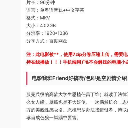
片长：96分钟
语言：单粤语音轨+中文字幕
格式：MKV
大小：4.02GB
分辨率：1920*1036
分享方式：百度网盘
注：此电影被**，使用7zip分卷压缩上传，需要
持在线播放！！！手机端用户&不会解压的电脑小
电影我班Friend好搞嘢/色即是空剧情介绍
服完兵役的高龄大学生恩植任昌丁饰）就读于法律
么女人缘，脑筋也是不大好使。一次偶然机会，恩
方的美貌性感吸引。恩植想尽办法接进银孝，博取
孝当成色狼一脚踢中要害。