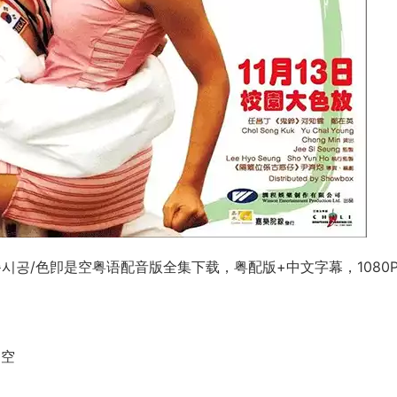
ro/색즉시공/色卽是空粤语配音版全集下载，粤配版+中文字幕，1080
是空