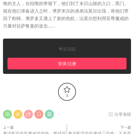
噜的主人，在咕噜的带领下，他们到了末日山脉的入口，黑门。
就在他们准备进入之时，博罗米尔的弟弟法莫尔出现，将他们带
回了刚铎。弗罗多又遇上了新的危机：法莫尔想利用至尊魔戒的
力量对抗萨鲁曼的攻击……
粤语花园
登录/注册
3
分享海报
上一篇
下一篇
粤语配音电影魔戒首部曲：魔戒现
粤语配音电影魔戒三部曲：王者再