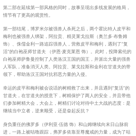
第二部在延续第一部风格的同时，故事呈现出多线发展的格局，
情节有了更高的观赏性。
第一部结尾，博罗米尔被强兽人杀死之后，两个霍比特人皮平和
梅利也被强兽人绑架，阿拉贡、精灵莱戈拉斯（奥兰多·布鲁姆
饰）、侏儒金利一路追踪强兽人，营救皮平和梅利，遇到了“复
活”的白袍巫师甘道夫 （伊恩·麦克莱恩 饰）。此时，投降索伦的
白袍巫师萨鲁曼控制了人类洛汉王国的国王，并派出大量的强兽
人军队，准备消灭人类。阿拉贡、莱戈拉斯和金利在甘道夫的带
领下，帮助洛汉王国对抗邪恶力量的入侵。
幸运的皮平和梅利被会说话的树精救了出来，并且遇到“复活”的
甘道夫，在甘道夫的授意下，树精保护了两人的安全，并且带他
们参加树精大会，大会上，树精们讨论对待中土大战的态度：是
继续当中立者，逆来顺受，还是奋起反抗？
身负重任的佛罗多（伊利亚·伍德 饰）和山姆继续向末日山脉前
进，一路上被咕噜跟踪，弗罗多依靠至尊魔戒的力量，成为了咕