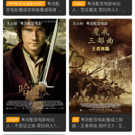
粤语配
粤语配音电影哈比
HBO配音合成版1080P
1080P
音电影魔戒首部曲魔戒现身 指
人：荒谷魔龙 霍比特人2：史
环王护戒使者 指环王魔戒再现
矛革之战 哈比人：荒谷恶龙 T
The Lord of the Rings The Fe
he Hobbit: The Desolation of
无台标
·
粤语配音电影
无台标
·
粤语配音电影
llowship of the Ring
Smaug
粤语配音电影哈比
粤语配音电影魔戒三部
1080P
4K
人：不思议之旅 霍比特人1：
曲：王者再临 指环王3：王者
意外之旅 哈比人：意外旅程 T
无敌 指环王III：王者无敌 The