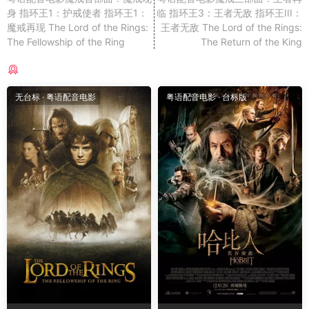
身 指环王1：护戒使者 指环王1：
临 指环王3：王者无敌 指环王III：
魔戒再现 The Lord of the Rings:
王者无敌 The Lord of the Rings:
The Fellowship of the Ring
The Return of the King
猜你喜欢
无台标
·
粤语配音电影
粤语配音电影
·
台标版