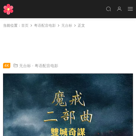
当前位置：
首页
粤语配音电影
无台标
正文
粤语配音电影魔戒二部曲：双城奇谋 指环王2：
双塔奇兵 指环王II：双塔 The Lord of the Ring
s: The Two Towers
4K
无台标
·
粤语配音电影