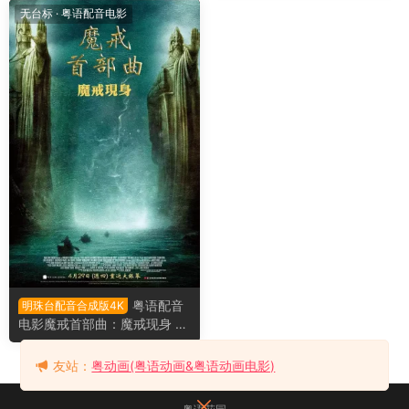
he Hobbit: An Unexpected J
Lord of the Rings: The Retur
无台标
·
粤语配音电影
ourney
n of the King
粤语配音
明珠台配音合成版4K
电影魔戒首部曲：魔戒现身 指
环王1：护戒使者 指环王1：魔
戒再现 The Lord of the Ring
友站：
粤动画(粤语动画&粤语动画电影)
s: The Fellowship of the Ring