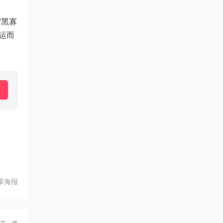
、“黑寡
应运而
享海报