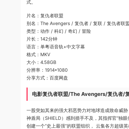
式。
片名：复仇者联盟
别名：The Avengers / 复仇者 / 复联 / 复仇者联盟
类型：动作 / 科幻 / 奇幻 / 冒险
片长：142分钟
语言：单粤语音轨+中文字幕
格式：MKV
大小：4.58GB
分辨率：1914*1080
分享方式：百度网盘
电影复仇者联盟/The Avengers/复仇者
一股突如其来的强大邪恶势力对地球造成致命威胁
神盾局（SHIELD）感到措手不及，其指挥官“独眼侠”尼
创建一个“史上最强”的联盟组织， 云集各方超级