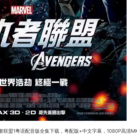
/复仇者联盟1粤语配音版全集下载，粤配版+中文字幕，1080P高清M