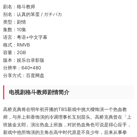
剧名：格斗教师
别名：认真的笨蛋 / ガチバカ
类型：剧情
集数：10集
语言：粤语+中文字幕
格式：RMVB
容量：2GB
版本：娱乐台录影版
分辨率：640*480
分享方式：百度网盘
电视剧格斗教师剧情简介
高桥克典将在明年初开播的TBS新戏中挑大樑饰演一个热血教
师，与井上和香饰演的冷调理事长互别苗头。高桥克典曾在「上
班族金太郎」演出热血上班族，对於热血角色可说是得心应手，
新戏中他所饰演的主角在高中时代原是不良少年，后来从事拳