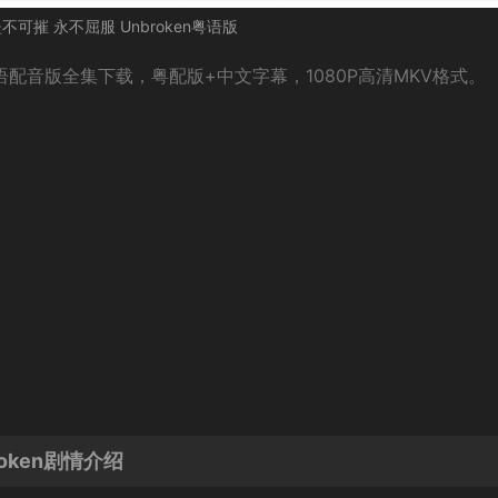
不可摧 永不屈服 Unbroken粤语版
粤语配音版全集下载，粤配版+中文字幕，1080P高清MKV格式。
oken剧情介绍