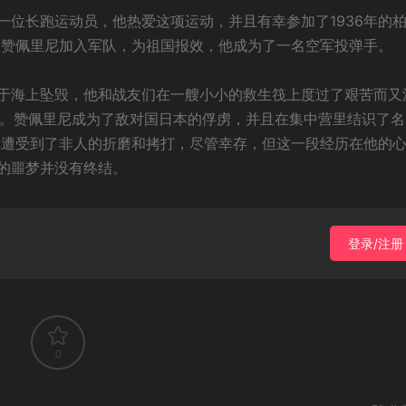
l 饰）是一位长跑运动员，他热爱这项运动，并且有幸参加了1936年的
的赞佩里尼加入军队，为祖国报效，他成为了一名空军投弹手。
于海上坠毁，他和战友们在一艘小小的救生筏上度过了艰苦而又
始。赞佩里尼成为了敌对国日本的俘虏，并且在集中营里结识了名
尼遭受到了非人的折磨和拷打，尽管幸存，但这一段经历在他的
的噩梦并没有终结。
登录/注册
0