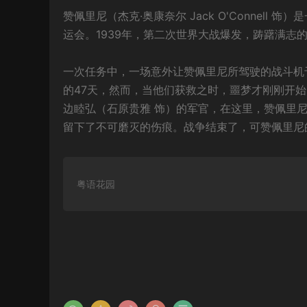
赞佩里尼（杰克·奥康奈尔 Jack O'Connel
运会。1939年，第二次世界大战爆发，踌躇满志
一次任务中，一场意外让赞佩里尼所驾驶的战斗机
的47天，然而，当他们获救之时，噩梦才刚刚开
边睦弘（石原贵雅 饰）的军官，在这里，赞佩里
留下了不可磨灭的伤痕。战争结束了，可赞佩里尼
粤语花园