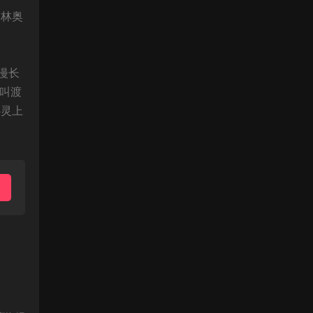
柏林奥
漫长
叫渡
心灵上