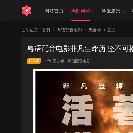
网站首页
粤配电影
粤配剧集
当前位置：
首页
粤语配音电影
无台标
正文
粤语配音电影非凡生命历 坚不可摧 永
1080P
无台标
·
粤语配音电影