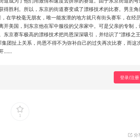
街道成为了他们用激情和速度去拼杀的赛道。由于东京街道的弯
获得胜利。所以，东京的街道赛变成了漂移技术的比赛。男主角
是个失败者，在学校毫无朋友，唯一能发泄的地方就只有街头赛车，在经
离开美国，到东京他在军中服役的父亲家中。可是父亲的专制，
。东京赛车极高的漂移技术把尚恩深深吸引，并结识了“漂移之王
日本的犯罪集团扯上关系，尚恩不得不为弥补自己的过失再次比赛，而这
开……
登录/注册
1
分