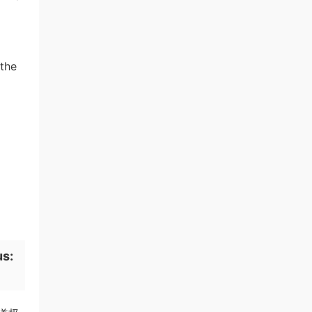
the
s: