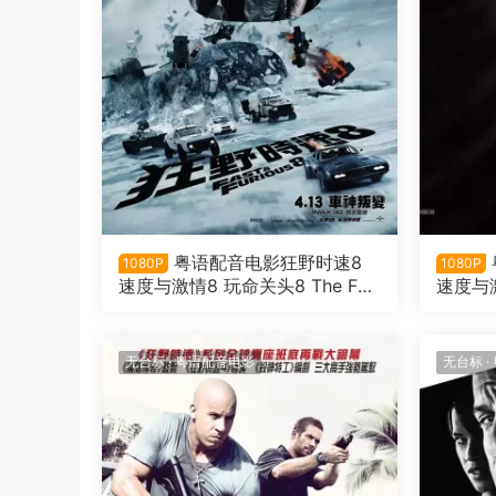
粤语配音电影狂野时速8
1080P
1080P
速度与激情8 玩命关头8 The Fat
速度与激
e of the Furious
7
无台标
·
粤语配音电影
无台标
·