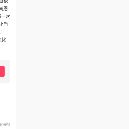
道极
尚恩
历一次
让尚
”
次比
享海报