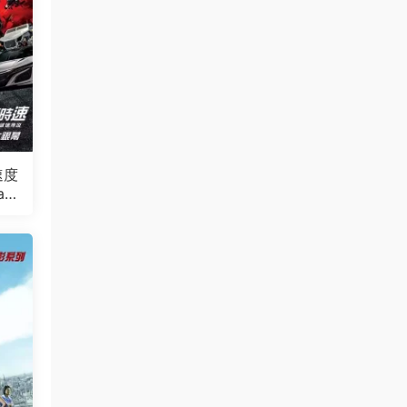
速度
st