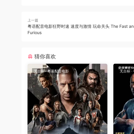
上一篇
粤语配音电影狂野时速 速度与激情 玩命关头 The Fast and
Furious
猜你喜欢
无台标
·
粤语配音电影
无台标
·