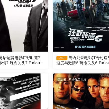
粤语配音电影狂野时速7
粤语配音电影狂野时速
1080P
情7 玩命关头7 Furious
速度与激情6 玩命关头6 Furio
6
粤语配音电影
无台标
·
粤语配音电影