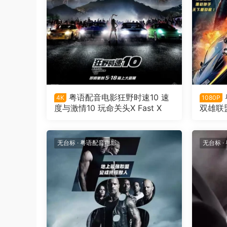
粤语配音电影狂野时速10 速
4K
1080P
度与激情10 玩命关头X Fast X
双雄联
玩命关头：
ous Pr
无台标
·
粤语配音电影
无台标
·