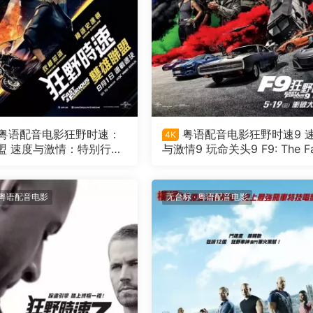
粤语配音电影狂野时速：
粤语配音电影狂野时速9 
4K
盟 速度与激情：特别行动
与激情9 玩命关头9 F9: The Fa
特别行动 Fast & Furi
Saga
esents: Hobbs & Shaw
粤语配音电影
无台标
·
粤语配音电影