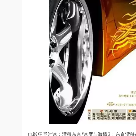
电影狂野时速：漂移东京/速度与激情3：东京漂移/玩命关头3：东京