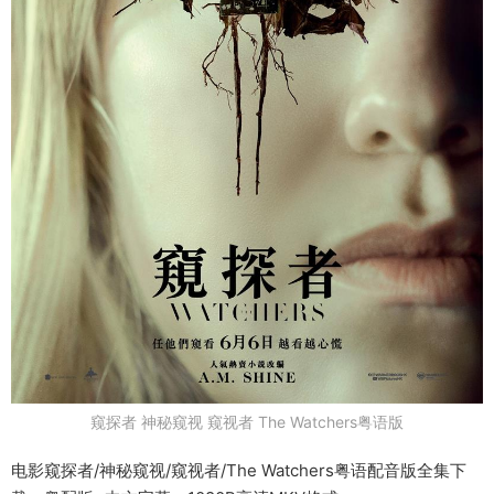
窥探者 神秘窥视 窥视者 The Watchers粤语版
电影窥探者/神秘窥视/窥视者/The Watchers粤语配音版全集下