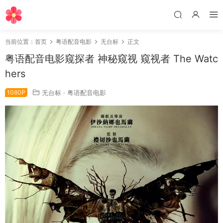
当前位置：
首页
粤语配音电影
无台标
正文
粤语配音电影窥探者 神秘窥视 窥视者 The Watc
hers
1080P
无台标
·
粤语配音电影