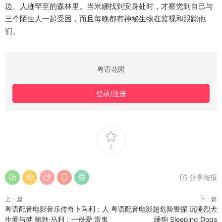
边、人迹罕至的森林里。当米娜找到安身处时，才察觉到自己与
三个陌生人一起受困，而且每晚都有神秘生物在监视和跟踪他
们。
粤语花园
登录/注册
1
分享海报
上一篇
下一篇
粤语配音电影音乐传奇卜马利：人
粤语配音电影超危险警探 沉睡烈犬
生爱与梦 鲍勃·马利：一份爱 雷鬼
睡狗 Sleeping Dogs