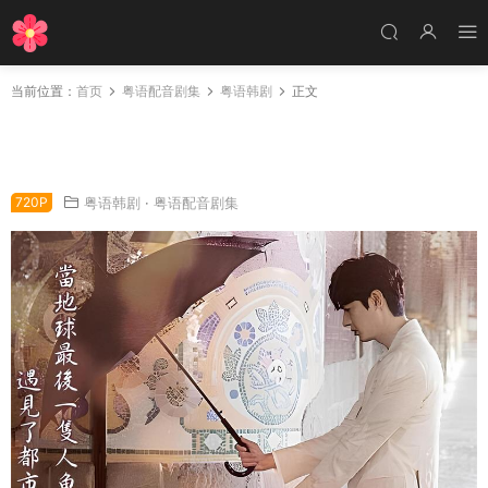
当前位置：
首页
粤语配音剧集
粤语韩剧
正文
韩剧蓝色大海的传说粤语配音版全26集 蓝海传
说粤语版
720P
粤语韩剧
·
粤语配音剧集