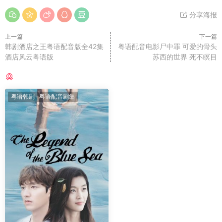
分享海报
上一篇
下一篇
韩剧酒店之王粤语配音版全42集
粤语配音电影尸中罪 可爱的骨头
酒店风云粤语版
苏西的世界 死不瞑目
猜你喜欢
粤语韩剧
·
粤语配音剧集