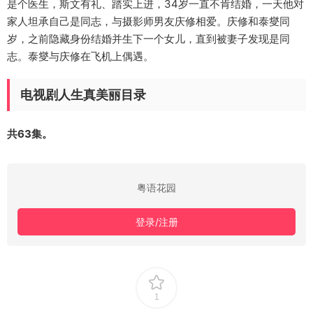
是个医生，斯文有礼、踏实上进，34岁一直不肯结婚，一天他对
家人坦承自己是同志，与摄影师男友庆修相爱。庆修和泰燮同
岁，之前隐藏身份结婚并生下一个女儿，直到被妻子发现是同
志。泰燮与庆修在飞机上偶遇。
电视剧人生真美丽目录
共63集。
粤语花园
登录/注册
1