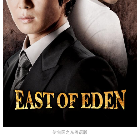
伊甸园之东粤语版