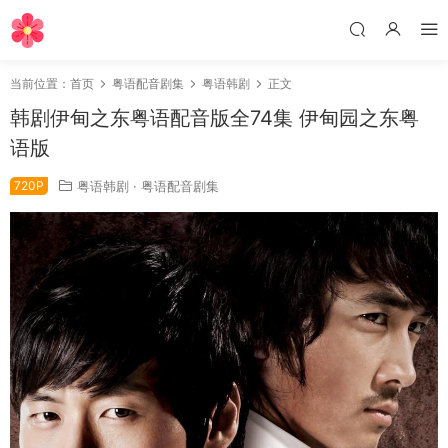
当前位置：
首页
粤语配音剧集
粤语韩剧
正文
韩剧伊甸之东粤语配音版全74集 伊甸园之东粤
语版
720P
粤语韩剧
·
粤语配音剧集