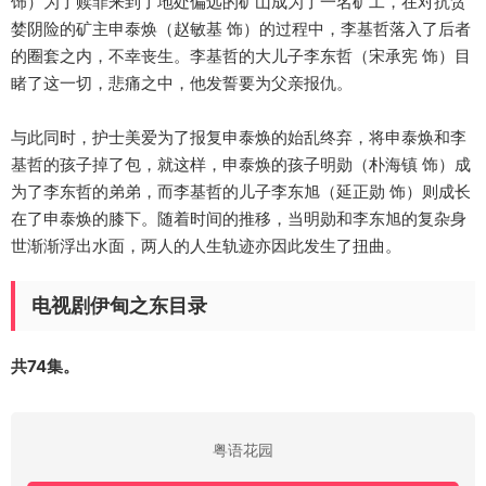
饰）为了赎罪来到了地处偏远的矿山成为了一名矿工，在对抗贪
婪阴险的矿主申泰焕（赵敏基 饰）的过程中，李基哲落入了后者
的圈套之内，不幸丧生。李基哲的大儿子李东哲（宋承宪 饰）目
睹了这一切，悲痛之中，他发誓要为父亲报仇。
与此同时，护士美爱为了报复申泰焕的始乱终弃，将申泰焕和李
基哲的孩子掉了包，就这样，申泰焕的孩子明勋（朴海镇 饰）成
为了李东哲的弟弟，而李基哲的儿子李东旭（延正勋 饰）则成长
在了申泰焕的膝下。随着时间的推移，当明勋和李东旭的复杂身
世渐渐浮出水面，两人的人生轨迹亦因此发生了扭曲。
电视剧伊甸之东目录
共74集。
粤语花园