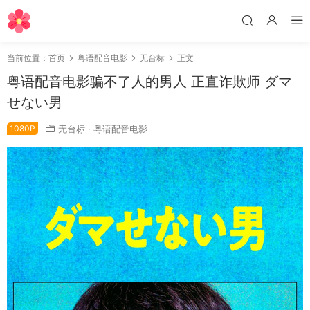
当前位置：
首页
粤语配音电影
无台标
正文
粤语配音电影骗不了人的男人 正直诈欺师 ダマ
せない男
1080P
无台标
·
粤语配音电影