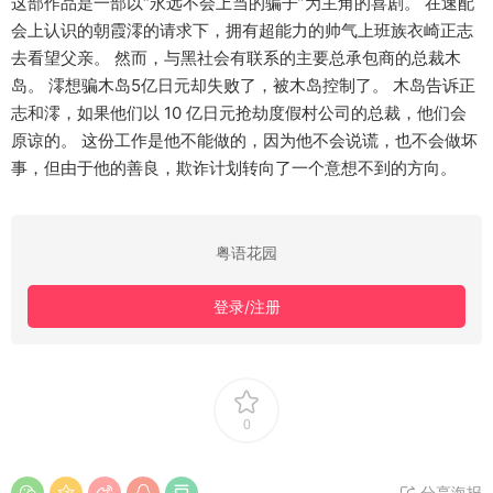
这部作品是一部以“永远不会上当的骗子”为主角的喜剧。 在速配
会上认识的朝霞澪的请求下，拥有超能力的帅气上班族衣崎正志
去看望父亲。 然而，与黑社会有联系的主要总承包商的总裁木
岛。 澪想骗木岛5亿日元却失败了，被木岛控制了。 木岛告诉正
志和澪，如果他们以 10 亿日元抢劫度假村公司的总裁，他们会
原谅的。 这份工作是他不能做的，因为他不会说谎，也不会做坏
事，但由于他的善良，欺诈计划转向了一个意想不到的方向。
粤语花园
登录/注册
0
分享海报