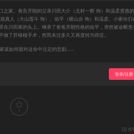
口之家。善良开朗的父亲川田大介（北村一辉 饰）和温柔贤惠
孩真人（大山莲斗 饰）、佑平（横山步 饰）和温彦。小家伙们
罩在川田家的头上。继承了爸爸开朗性格的佑平，突然被诊断患
平做了肝移植手术，然而未过多久又再度转为癌症。
田家该如何面对这命中注定的悲剧……
登录/注册
0
分