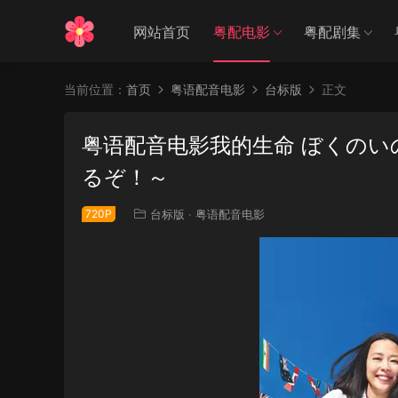
网站首页
粤配电影
粤配剧集
当前位置：
首页
粤语配音电影
台标版
正文
粤语配音电影我的生命 ぼくのい
るぞ！～
720P
台标版
·
粤语配音电影