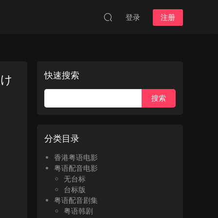
登录
注册
快速搜索
つけ
分类目录
香港粤语电影
粤语配音电影
无台标
台标版
粤语配音剧集
粤语韩剧