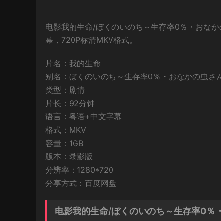
电影我的生命/ぼくのいのち～生存率0％・おな
幕，720P标清MKV格式。
片名：我的生命
别名：ぼくのいのち～生存率0％・おなかの虫さ
类型：剧情
片长：92分钟
语言：粤语+中文字幕
格式：MKV
容量：1GB
版本：录影版
分辨率：1280*720
分享方式：百度网盘
电影我的生命/ぼくのいのち～生存率0％