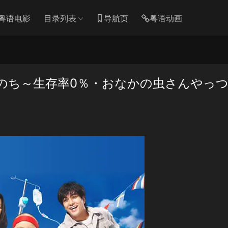
粤语电影
目录列表
导航页
粤语动画
のち～生存率0％・おなかの虫さんやっ