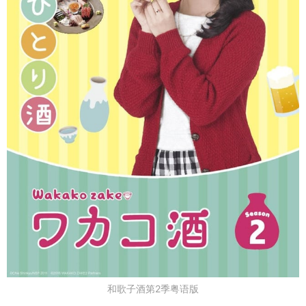
和歌子酒第2季粤语版