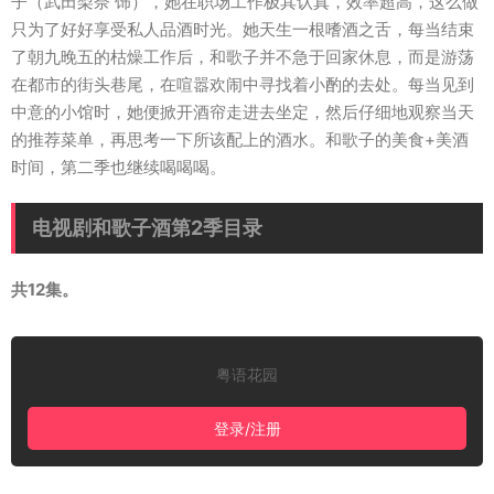
子（武田梨奈 饰），她在职场工作极其认真，效率超高，这么做
只为了好好享受私人品酒时光。她天生一根嗜酒之舌，每当结束
了朝九晚五的枯燥工作后，和歌子并不急于回家休息，而是游荡
在都市的街头巷尾，在喧嚣欢闹中寻找着小酌的去处。每当见到
中意的小馆时，她便掀开酒帘走进去坐定，然后仔细地观察当天
的推荐菜单，再思考一下所该配上的酒水。和歌子的美食+美酒
时间，第二季也继续喝喝喝。
电视剧和歌子酒第2季目录
共12集。
粤语花园
登录/注册