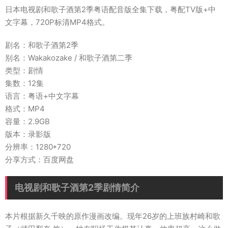
日本电视剧和歌子酒第2季粤语配音版全集下载，粤配TV版+中
文字幕，720P标清MP4格式。
剧名：和歌子酒第2季
别名：Wakakozake / 和歌子酒第二季
类型：剧情
集数：12集
语言：粤语+中文字幕
格式：MP4
容量：2.9GB
版本：录影版
分辨率：1280*720
分享方式：百度网盘
电视剧和歌子酒第2季剧情简介
本片根据新久千映的原作漫画改编。现年26岁的上班族村崎和歌