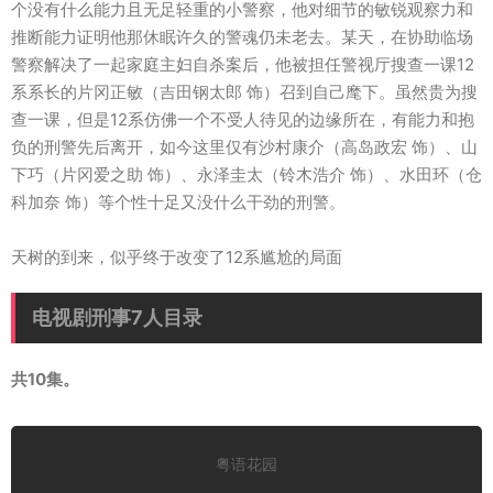
个没有什么能力且无足轻重的小警察，他对细节的敏锐观察力和
推断能力证明他那休眠许久的警魂仍未老去。某天，在协助临场
警察解决了一起家庭主妇自杀案后，他被担任警视厅搜查一课12
系系长的片冈正敏（吉田钢太郎 饰）召到自己麾下。虽然贵为搜
查一课，但是12系仿佛一个不受人待见的边缘所在，有能力和抱
负的刑警先后离开，如今这里仅有沙村康介（高岛政宏 饰）、山
下巧（片冈爱之助 饰）、永泽圭太（铃木浩介 饰）、水田环（仓
科加奈 饰）等个性十足又没什么干劲的刑警。
天树的到来，似乎终于改变了12系尴尬的局面
电视剧刑事7人目录
共10集。
粤语花园