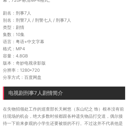
幕，720P标清MP4格式。
剧名：刑事7人
别名：刑警7人 / 刑警七人 / 刑事7人
类型：剧情
集数：10集
语言：粤语+中文字幕
格式：MP4
容量：4.8GB
版本：奇妙电视录影版
分辨率：1280*720
分享方式：百度网盘
电视剧刑事7人剧情简介
在失物招领处工作的巡查部长天树悠（东山纪之 饰）根本没有前
往现场的机会，绝大多数时候都跟各种遗失物品打交道，偶尔接
待一下前来参观的小学生还要被烦的不行。不过这并不代表他是