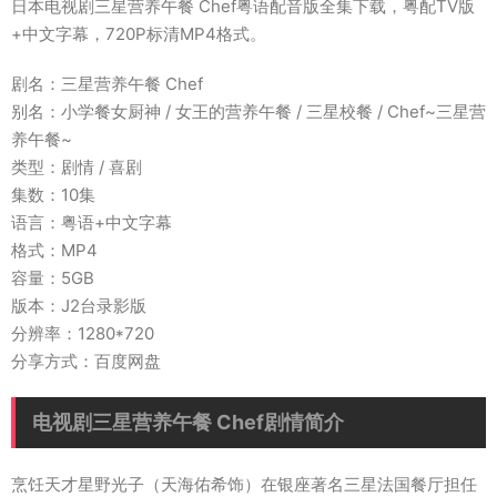
日本电视剧三星营养午餐 Chef粤语配音版全集下载，粤配TV版
+中文字幕，720P标清MP4格式。
剧名：三星营养午餐 Chef
别名：小学餐女厨神 / 女王的营养午餐 / 三星校餐 / Chef~三星营
养午餐~
类型：剧情 / 喜剧
集数：10集
语言：粤语+中文字幕
格式：MP4
容量：5GB
版本：J2台录影版
分辨率：1280*720
分享方式：百度网盘
电视剧三星营养午餐 Chef剧情简介
烹饪天才星野光子（天海佑希饰）在银座著名三星法国餐厅担任