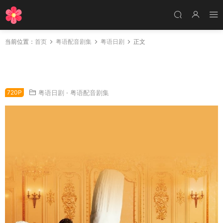
当前位置：
首页
粤语配音剧集
粤语日剧
正文
日剧三星营养午餐 Chef粤语配音版全10集 小学
餐女厨神粤语版
720P
粤语日剧
·
粤语配音剧集