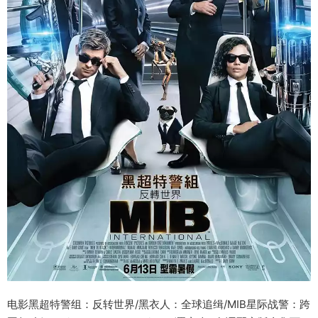
电影黑超特警组：反转世界/黑衣人：全球追缉/MIB星际战警：跨