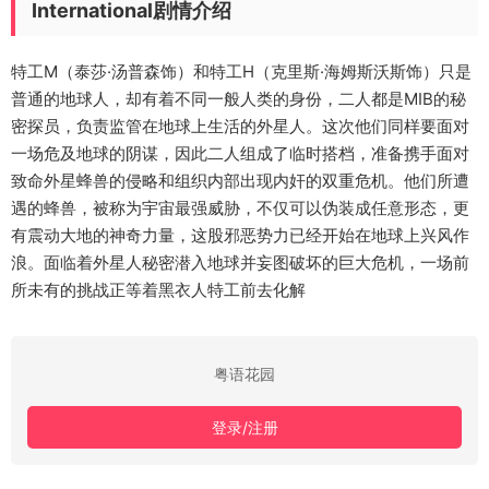
International剧情介绍
特工M（泰莎·汤普森饰）和特工H（克里斯·海姆斯沃斯饰）只是
普通的地球人，却有着不同一般人类的身份，二人都是MIB的秘
密探员，负责监管在地球上生活的外星人。这次他们同样要面对
一场危及地球的阴谋，因此二人组成了临时搭档，准备携手面对
致命外星蜂兽的侵略和组织内部出现内奸的双重危机。他们所遭
遇的蜂兽，被称为宇宙最强威胁，不仅可以伪装成任意形态，更
有震动大地的神奇力量，这股邪恶势力已经开始在地球上兴风作
浪。面临着外星人秘密潜入地球并妄图破坏的巨大危机，一场前
所未有的挑战正等着黑衣人特工前去化解
粤语花园
登录/注册