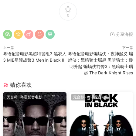
0
分享海报
上一篇
下一篇
粤语配音电影黑超特警组3 黑衣人
粤语配音电影蝙蝠侠：夜神起义 蝙
3 MIB星际战警3 Men in Black III
蝠侠：黑暗骑士崛起 黑暗骑士：黎
明升起 蝙蝠侠前传3：黑暗骑士崛
起 The Dark Knight Rises
猜你喜欢
无台标
·
粤语配音电影
无台标
·
粤语配音电影