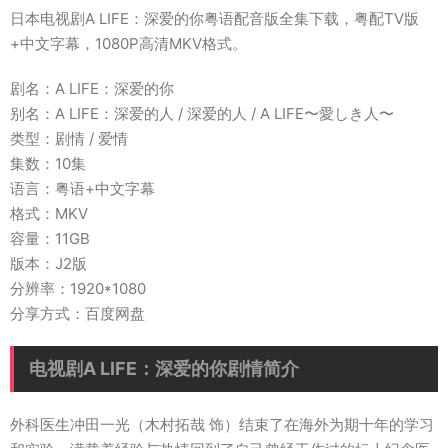
日本电视剧A LIFE：深爱的你粤语配音版全集下载，粤配TV版
+中文字幕，1080P高清MKV格式。
剧名：A LIFE：深爱的你
别名：A LIFE：深爱的人 / 深爱的人 / A LIFE〜愛しき人〜
类型：剧情 / 爱情
集数：10集
语言：粤语+中文字幕
格式：MKV
容量：11GB
版本：J2版
分辨率：1920*1080
分享方式：百度网盘
电视剧A LIFE：深爱的你剧情简介
外科医生冲田一光（木村拓哉 饰）结束了在海外为期十年的学习