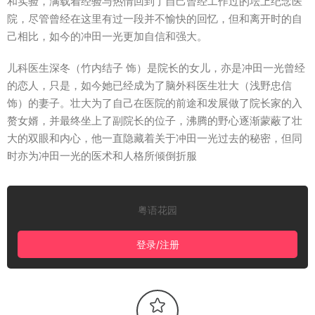
和实验，满载着经验与热情回到了自己曾经工作过的坛上纪念医
院，尽管曾经在这里有过一段并不愉快的回忆，但和离开时的自
己相比，如今的冲田一光更加自信和强大。
儿科医生深冬（竹内结子 饰）是院长的女儿，亦是冲田一光曾经
的恋人，只是，如今她已经成为了脑外科医生壮大（浅野忠信
饰）的妻子。壮大为了自己在医院的前途和发展做了院长家的入
赘女婿，并最终坐上了副院长的位子，沸腾的野心逐渐蒙蔽了壮
大的双眼和内心，他一直隐藏着关于冲田一光过去的秘密，但同
时亦为冲田一光的医术和人格所倾倒折服
粤语花园
登录/注册