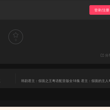
登录/注册
0
分
版
韩剧君主：假面之王粤语配音版全18集 君主：假面的主人