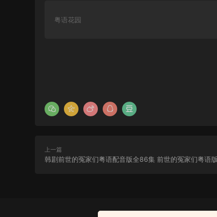
粤语花园
上一篇
韩剧前世的冤家们粤语配音版全86集 前世的冤家们粤语
粤语配音电影哈利波特2：消
失的密室 哈利·波特与密室 H
去瞅瞅看