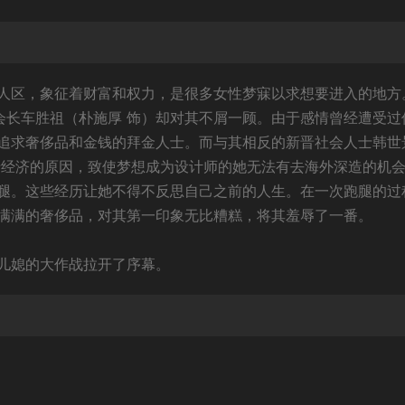
人区，象征着财富和权力，是很多女性梦寐以求想要进入的地方
国区会长车胜祖（朴施厚 饰）却对其不屑一顾。由于感情曾经遭受过
追求奢侈品和金钱的拜金人士。而与其相反的新晋社会人士韩世
于经济的原因，致使梦想成为设计师的她无法有去海外深造的机
腿。这些经历让她不得不反思自己之前的人生。在一次跑腿的过
满满的奢侈品，对其第一印象无比糟糕，将其羞辱了一番。
儿媳的大作战拉开了序幕。