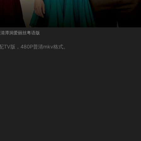
清潭洞爱丽丝粤语版
V版，480P普清mkv格式。