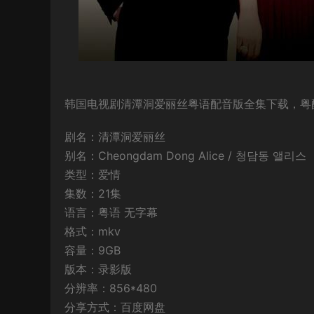
韩国电视剧清潭洞爱丽丝粤语配音版全集下载，粤配T
剧名：清潭洞爱丽丝
别名：Cheongdam Dong Alice / 청담동 앨리스
类型：爱情
集数：21集
语言：粤语 无字幕
格式：mkv
容量：9GB
版本：录影版
分辨率：856*480
分享方式：百度网盘