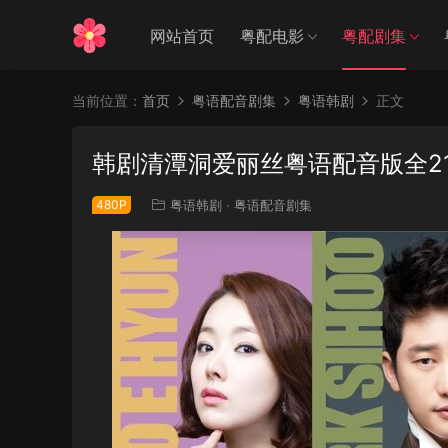
网站首页
粤配电影
粤配剧集
当前位置：
首页
粤语配音剧集
粤语韩剧
正文
韩剧清潭洞爱丽丝粤语配音版全2
480P
粤语韩剧
·
粤语配音剧集