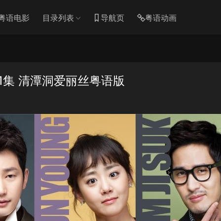
粤语电影
目录列表
导航页
粤语动画
1集 清潭洞爱丽丝粤语版