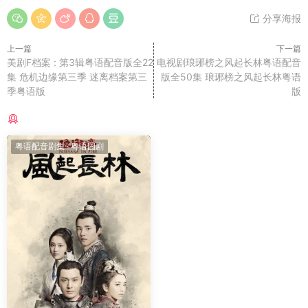
分享海报
上一篇
下一篇
美剧F档案 : 第3辑粤语配音版全22
电视剧琅琊榜之风起长林粤语配音
集 危机边缘第三季 迷离档案第三
版全50集 琅琊榜之风起长林粤语
季粤语版
版
猜你喜欢
粤语配音剧集
·
粤语国剧