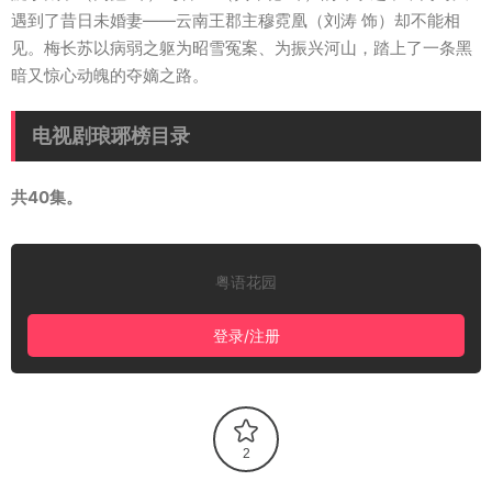
遇到了昔日未婚妻——云南王郡主穆霓凰（刘涛 饰）却不能相
见。梅长苏以病弱之躯为昭雪冤案、为振兴河山，踏上了一条黑
暗又惊心动魄的夺嫡之路。
电视剧琅琊榜目录
共40集。
粤语花园
登录/注册
2