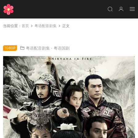
当前位置：
首页
粤语配音剧集
正文
电视剧琅琊榜粤语配音版全40集 琅琊榜粤语版
1080P
粤语配音剧集
·
粤语国剧