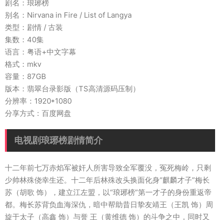
剧名：琅琊榜
别名：Nirvana in Fire / List of Langya
类型：剧情 / 古装
集数：40集
语言：粤语+中文字幕
格式：mkv
容量：87GB
版本：翡翠台录影版（TS高清源码压制）
分辨率：1920*1080
分享方式：百度网盘
电视剧琅琊榜剧情简介
十二年前七万赤焰军被奸人所害导致全军覆没，冤死梅岭，只剩
少帅林殊侥幸生还。十二年后林殊改头换面化身“麒麟才子”梅长
苏（胡歌 饰），建立江左盟，以“琅琊榜”第一才子的身份重返帝
都。梅长苏背负血海深仇，暗中帮助昔日挚友靖王（王凯 饰）周
旋于太子（高鑫 饰）与誉 王（黄维德 饰）的斗争之中，同时又