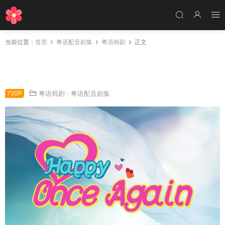
当前位置：
首页
粤语配音剧集
粤语韩剧
正文
韩剧再一次快乐结局粤语配音版全22集 再一次
我愿意粤语版
720P
粤语韩剧
·
粤语配音剧集