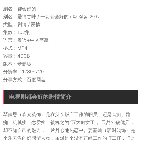
剧名：都会好的
别名：爱情甘味 / 一切都会好的 / 다 잘될 거야
类型：剧情 / 爱情
集数：102集
语言：粤语+中文字幕
格式：MP4
容量：40GB
版本：录影版
分辨率：1280*720
分享方式：百度网盘
电视剧都会好的剧情简介
琴佳恩（崔允英饰）是在父亲饭店工作的职员，还是音痴、路
痴、机械痴、恋爱痴，被称之为“五大痴女王”。虽然外貌优异，
却不知自己的魅力，一片丹心地热恋中。姜基灿（郭时旸饰）是
个乐天派的好感型人物，虽然是个没有正经工作的打工仔，但是