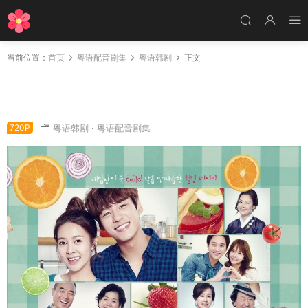
当前位置：
首页
粤语配音剧集
粤语韩剧
正文
韩剧都会好的粤语配音版全102集 爱情甘味粤语
版
720P
粤语韩剧
·
粤语配音剧集