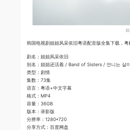
姐
韩国电视剧姐姐风采依旧粤语配音版全集下载，粤配T
剧名：姐姐风采依旧
别名：姐姐还活着 / Band of Sisters / 언니는 
类型：剧情
集数：73集
语言：粤语+中文字幕
格式：MP4
容量：36GB
版本：录影版
分辨率：1280*720
分享方式：百度网盘