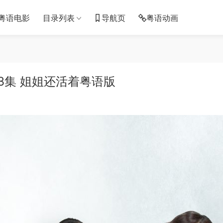
粤语电影
目录列表
导航页
粤语动画
3集 姐姐还活着粤语版