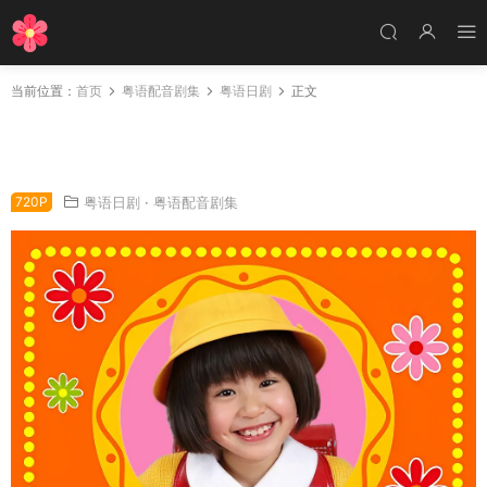
当前位置：
首页
粤语配音剧集
粤语日剧
正文
日剧樱桃小丸子粤语配音版全25集 樱桃小丸子
真人连续剧版粤语版
720P
粤语日剧
·
粤语配音剧集