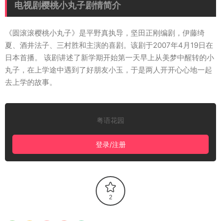
电视剧樱桃小丸子剧情简介
《圆滚滚樱桃小丸子》是平野真执导，坚田正刚编剧，伊藤绮
夏、酒井法子、三村胜和主演的喜剧。该剧于2007年4月19日在
日本首播。 该剧讲述了新学期开始第一天早上从美梦中醒转的小
丸子，在上学途中遇到了好朋友小玉，于是两人开开心心地一起
去上学的故事。
粤语花园
登录/注册
2