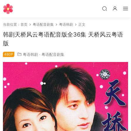
当前位置：
首页
粤语配音剧集
粤语韩剧
正文
韩剧天桥风云粤语配音版全36集 天桥风云粤语
版
480P
粤语韩剧
·
粤语配音剧集