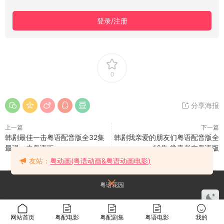
登录/注册
0
分享海报
上一篇
下一篇
韩剧最佳一击粤语配音版全32集
韩剧我亲爱的朋友们粤语配音版全
最强一击粤语版
16集 常青老友粤语版
友站：
粤动画(粤语动画&粤语动画电影)
粤语花园
网站首页
粤配电影
粤配剧集
粤语电影
我的