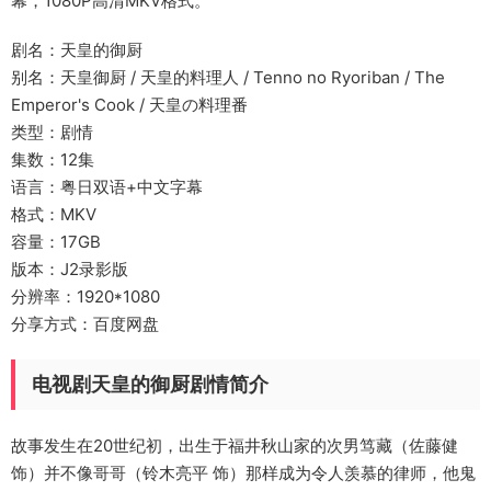
幕，1080P高清MKV格式。
剧名：天皇的御厨
别名：天皇御厨 / 天皇的料理人 / Tenno no Ryoriban / The
Emperor's Cook / 天皇の料理番
类型：剧情
集数：12集
语言：粤日双语+中文字幕
格式：MKV
容量：17GB
版本：J2录影版
分辨率：1920*1080
分享方式：百度网盘
电视剧天皇的御厨剧情简介
故事发生在20世纪初，出生于福井秋山家的次男笃藏（佐藤健
饰）并不像哥哥（铃木亮平 饰）那样成为令人羡慕的律师，他鬼