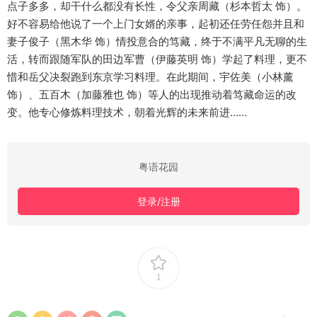
点子多多，却干什么都没有长性，令父亲周藏（杉本哲太 饰）。
好不容易给他说了一个上门女婿的亲事，起初还任劳任怨并且和
妻子俊子（黑木华 饰）情投意合的笃藏，终于不满平凡无聊的生
活，转而跟随军队的田边军曹（伊藤英明 饰）学起了料理，更不
惜和岳父决裂跑到东京学习料理。在此期间，宇佐美（小林薰
饰）、五百木（加藤雅也 饰）等人的出现推动着笃藏命运的改
变。他专心修炼料理技术，朝着光辉的未来前进……
粤语花园
登录/注册
1