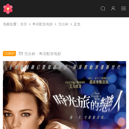
当前位置：
首页
粤语配音电影
无台标
正文
粤语配音电影时光旅的恋人 时间旅行者的妻子
时空旅人之妻 The Time Traveler's Wife
1080P
无台标
·
粤语配音电影