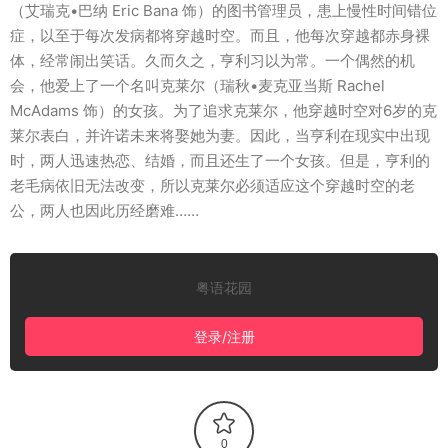
（艾瑞克•巴纳 Eric Bana 饰）的图书管理员，患上慢性时间错位
症，以至于每次发病都将穿越时空。而且，他每次穿越都赤身裸
体，经常闹出笑话。久而久之，亨利习以为常。一个偶然的机
会，他爱上了一个名叫克莱尔（瑞秋•麦克亚当斯 Rachel
McAdams 饰）的女孩。为了追求克莱尔，他穿越时空对6岁的克
莱尔表白，并许诺未来将娶她为妻。因此，当亨利在现实中出现
时，两人迅速热恋、结婚，而且还生了一个女孩。但是，亨利的
老毛病依旧无法改变，所以克莱尔必须适应这个穿越时空的老
公，两人也因此历经磨难……
粤语花园
登录/注册
0