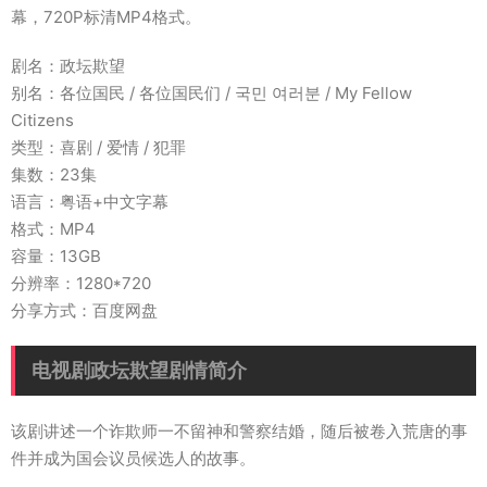
幕，720P标清MP4格式。
剧名：政坛欺望
别名：各位国民 / 各位国民们 / 국민 여러분 / My Fellow
Citizens
类型：喜剧 / 爱情 / 犯罪
集数：23集
语言：粤语+中文字幕
格式：MP4
容量：13GB
分辨率：1280*720
分享方式：百度网盘
电视剧政坛欺望剧情简介
该剧讲述一个诈欺师一不留神和警察结婚，随后被卷入荒唐的事
件并成为国会议员候选人的故事。