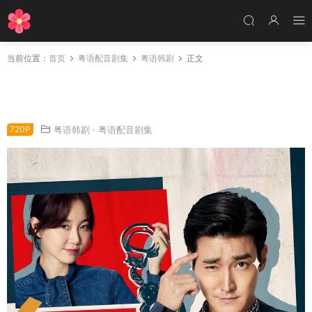
当前位置：
首页
粤语配音剧集
粤语韩剧
正文
韩剧政坛欺望粤语配音版全23集 各位国民粤语
版
720P
粤语韩剧
·
粤语配音剧集