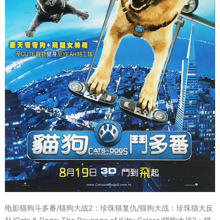
电影猫狗斗多番/猫狗大战2：珍珠猫复仇/猫狗大战：珍珠猫大反