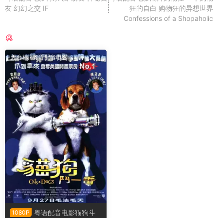
友 幻幻之交 IF
狂的自白 购物狂的异想世界
Confessions of a Shopaholic
猜你喜欢
无台标
·
粤语配音电影
粤语配音电影猫狗斗
1080P