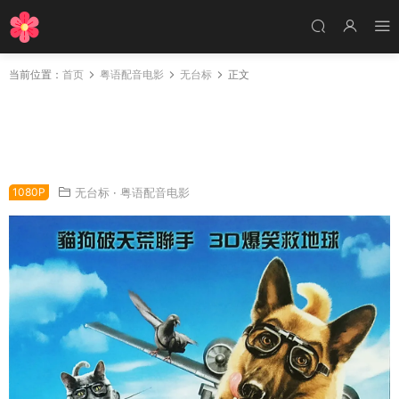
当前位置：
首页
粤语配音电影
无台标
正文
粤语配音电影猫狗斗多番 猫狗大战2：珍珠猫复
仇 猫狗大战：珍珠猫大反扑 Cats & Dogs: The
Revenge of Kitty Galore
1080P
无台标
·
粤语配音电影