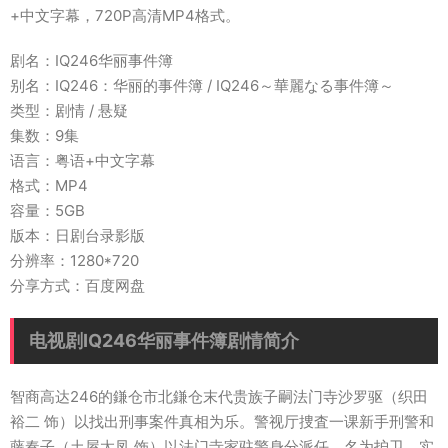
+中文字幕，720P高清MP4格式。
剧名：IQ246华丽事件簿
别名：IQ246：华丽的事件簿 / IQ246～華麗なる事件簿～
类型：剧情 / 悬疑
集数：9集
语言：粤语+中文字幕
格式：MP4
容量：5GB
版本：日剧台录影版
分辨率：1280*720
分享方式：百度网盘
电视剧IQ246华丽事件簿剧情简介
智商高达246的鎌仓市北鎌仓末代贵族子嗣法门寺沙罗驱（织田
裕二 饰）以找出刑事案件真相为乐。警视厅捜査一课新手刑警和
藤奏子（土屋太凤 饰）以法门寺家驻警身分派任，名为护卫，实