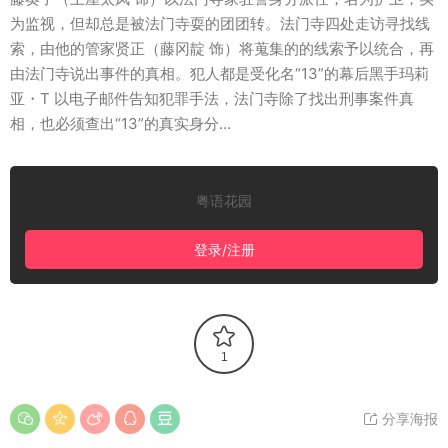
为监视，但却总是被法门寺耍的团团转。法门寺四处走访寻找线
索，由他的管家贤正（藤冈靛 饰）将蒐集的的线索予以统合，再
由法门寺说出事件的真相。犯人都是受化名“13”的幕后黑手玛莉
亚・T 以电子邮件告知犯罪手法，法门寺除了找出刑事案件真
相，也必须查出“13”的真实身分…
粤语花园
登录/注册
1
分享海报