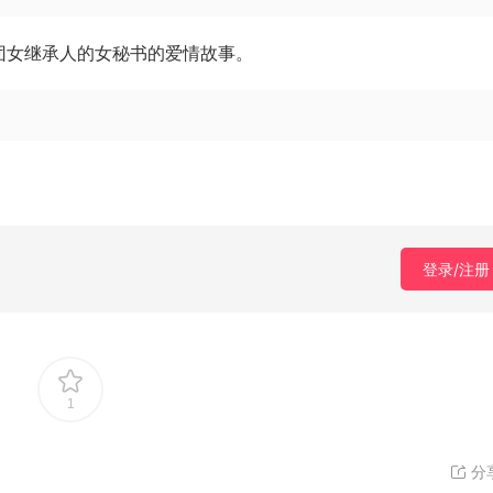
团女继承人的女秘书的爱情故事。
登录/注册
1
分