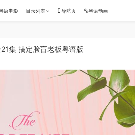
粤语电影
目录列表
导航页
粤语动画
21集 搞定脸盲老板粤语版