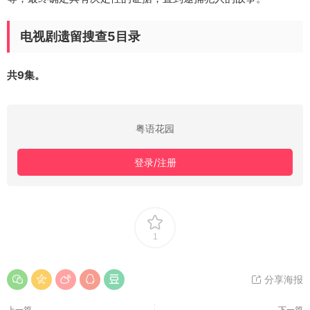
电视剧遗留搜查5目录
共9集。
粤语花园
登录/注册
1
分享海报
上一篇
下一篇