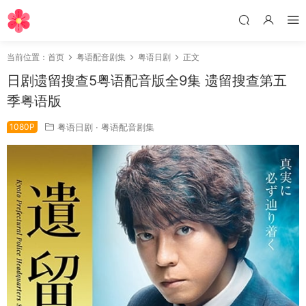
当前位置：
首页
粤语配音剧集
粤语日剧
正文
日剧遗留搜查5粤语配音版全9集 遗留搜查第五
季粤语版
1080P
粤语日剧
·
粤语配音剧集