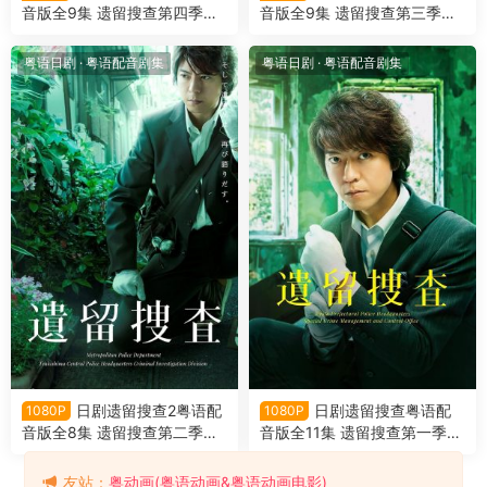
音版全9集 遗留搜查第四季粤
音版全9集 遗留搜查第三季粤
语版
语版
粤语日剧
·
粤语配音剧集
粤语日剧
·
粤语配音剧集
日剧遗留搜查2粤语配
日剧遗留搜查粤语配
1080P
1080P
音版全8集 遗留搜查第二季粤
音版全11集 遗留搜查第一季粤
语版
语版
友站：
粤动画(粤语动画&粤语动画电影)