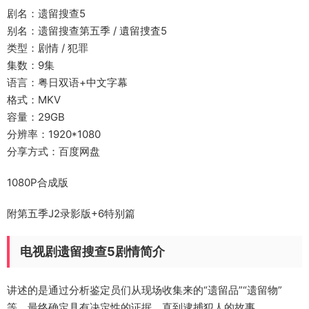
剧名：遗留搜查5
别名：遗留搜查第五季 / 遺留捜査5
类型：剧情 / 犯罪
集数：9集
语言：粤日双语+中文字幕
格式：MKV
容量：29GB
分辨率：1920*1080
分享方式：百度网盘
1080P合成版
附第五季J2录影版+6特别篇
电视剧遗留搜查5剧情简介
讲述的是通过分析鉴定员们从现场收集来的“遗留品”“遗留物”
等，最终确定具有决定性的证据，直到逮捕犯人的故事。