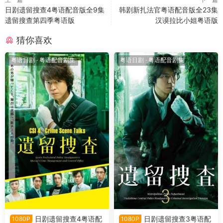
日剧遗留搜查4粤语配音版全9集
韩剧新扎法官粤语配音版全23集
遗留搜查第四季粤语版
汉谟拉比小姐粤语版
猜你喜欢
粤语日剧
·
粤语配音剧集
粤语日剧
·
粤语配音剧集
日剧遗留搜查4粤语配
日剧遗留搜查3粤语配
1080P
1080P