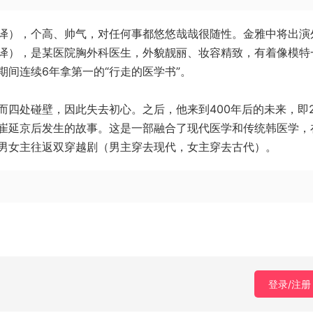
译），个高、帅气，对任何事都悠悠哉哉很随性。金雅中将出演
译），是某医院胸外科医生，外貌靓丽、妆容精致，有着像模特
间连续6年拿第一的“行走的医学书”。
四处碰壁，因此失去初心。之后，他来到400年后的未来，即20
崔延京后发生的故事。这是一部融合了现代医学和传统韩医学，
男女主往返双穿越剧（男主穿去现代，女主穿去古代）。
登录/注册