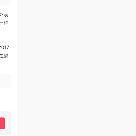
外表
一样
17
在魅