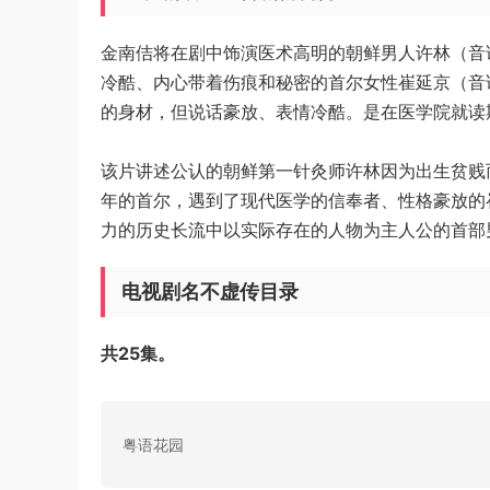
金南佶将在剧中饰演医术高明的朝鲜男人许林（音
冷酷、内心带着伤痕和秘密的首尔女性崔延京（音
的身材，但说话豪放、表情冷酷。是在医学院就读期
该片讲述公认的朝鲜第一针灸师许林因为出生贫贱而
年的首尔，遇到了现代医学的信奉者、性格豪放的
力的历史长流中以实际存在的人物为主人公的首部
电视剧名不虚传目录
共25集。
粤语花园