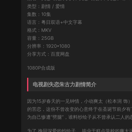
类型：剧情 / 爱情
集数：10集
语言：粤日双语+中文字幕
格式：MKV
容量：25GB
分辨率：1920*1080
分享方式：百度网盘
1080P合成版
电视剧失恋朱古力剧情简介
因为15岁春天的一见钟情，小动爽太（松本润 饰
的苦恋，这份不曾改变的心意终于在圣诞节前夕有
为自己惨遭“劈腿”，谁料纱绘子从不曾承认二人的
为了 挽回深爱的纱绘子 ，毕业于糕点学校的爽太