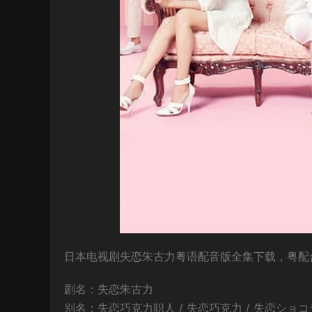
日本电视剧失恋朱古力粤语配音版全集下载，粤配合
剧名：失恋朱古力
别名：失恋巧克力职人 / 失恋巧克力 / 失恋ショコラティエ /