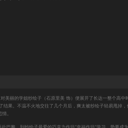
）对美丽的学姐纱绘子（石原里美 饰）便展开了长达一整个高中
了结果。不温不火地交往了几个月后，爽太被纱绘子轻易甩掉，
恋情。
远赴巴黎，到纱绘子最爱的巧克力作坊“幸福作坊”学习，势要成