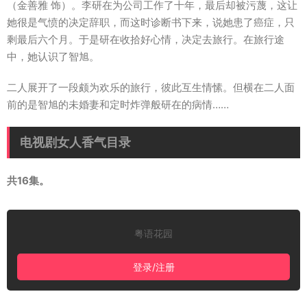
（金善雅 饰）。李研在为公司工作了十年，最后却被污蔑，这让
她很是气愤的决定辞职，而这时诊断书下来，说她患了癌症，只
剩最后六个月。于是研在收拾好心情，决定去旅行。在旅行途
中，她认识了智旭。
二人展开了一段颇为欢乐的旅行，彼此互生情愫。但横在二人面
前的是智旭的未婚妻和定时炸弹般研在的病情……
电视剧女人香气目录
共16集。
粤语花园
登录/注册