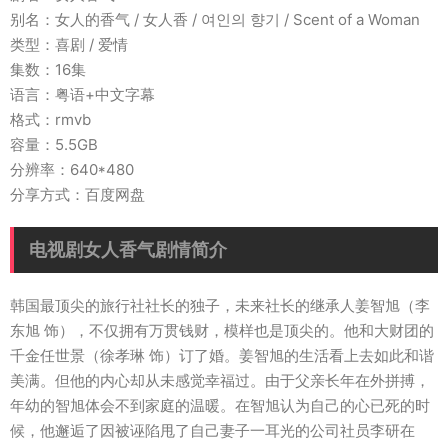
别名：女人的香气 / 女人香 / 여인의 향기 / Scent of a Woman
类型：喜剧 / 爱情
集数：16集
语言：粤语+中文字幕
格式：rmvb
容量：5.5GB
分辨率：640*480
分享方式：百度网盘
电视剧女人香气剧情简介
韩国最顶尖的旅行社社长的独子，未来社长的继承人姜智旭（李
东旭 饰），不仅拥有万贯钱财，模样也是顶尖的。他和大财团的
千金任世景（徐孝琳 饰）订了婚。姜智旭的生活看上去如此和谐
美满。但他的内心却从未感觉幸福过。由于父亲长年在外拼搏，
年幼的智旭体会不到家庭的温暖。在智旭认为自己的心已死的时
候，他邂逅了因被诬陷甩了自己妻子一耳光的公司社员李研在