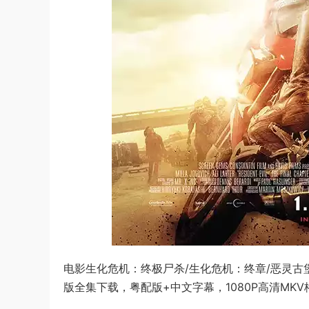
电影生化危机：终极尸杀/生化危机：终章/恶灵古堡6：最终章/
版全集下载，粤配版+中文字幕，1080P高清MKV