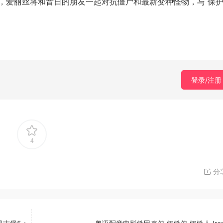
，爱丽丝将和昔日的朋友一起对抗僵尸和最新变种怪物，与 保
登录/注册
4
分