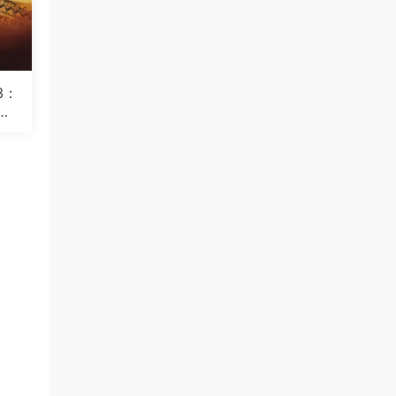
3：
恶
l: