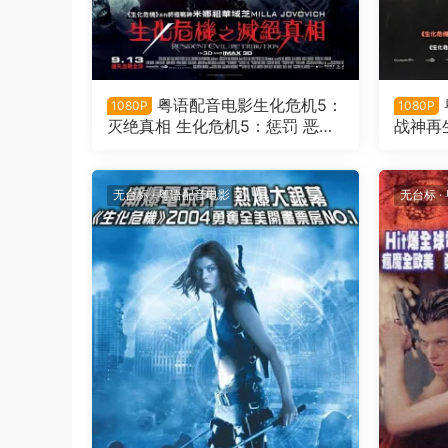
粤语配音电影生化危机5：
1080P
1080P
灭绝真相 生化危机5：惩罚 恶灵
战神再生 恶灵古堡4：阴阳
古堡5：天谴日 Resident Evil: Re
sident E
tribution
无台标
·
粤语配音电影
无台标
·