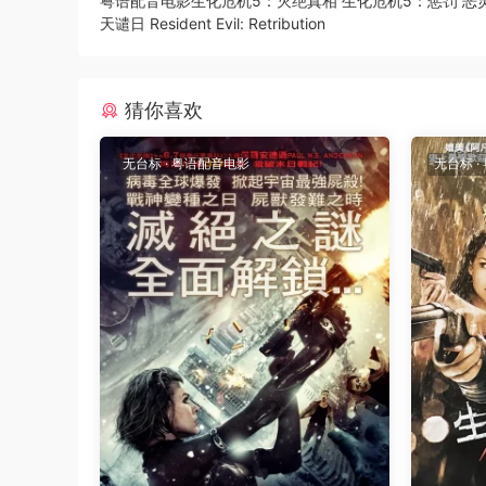
粤语配音电影生化危机5：灭绝真相 生化危机5：惩罚 恶
天谴日 Resident Evil: Retribution
猜你喜欢
无台标
·
粤语配音电影
无台标
·