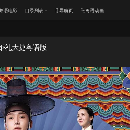
粤语电影
目录列表
导航页
粤语动画
 婚礼大捷粤语版