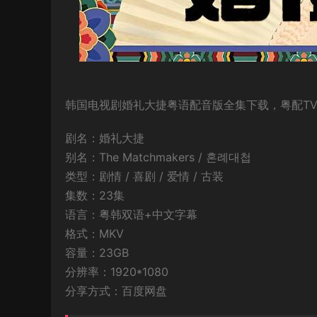
韩国电视剧婚礼大捷粤语配音版全集下载，粤配TV版
剧名：婚礼大捷
别名：The Matchmakers / 혼례대첩
类型：剧情 / 喜剧 / 爱情 / 古装
集数：23集
语言：粤韩双语+中文字幕
格式：MKV
容量：23GB
分辨率：1920*1080
分享方式：百度网盘