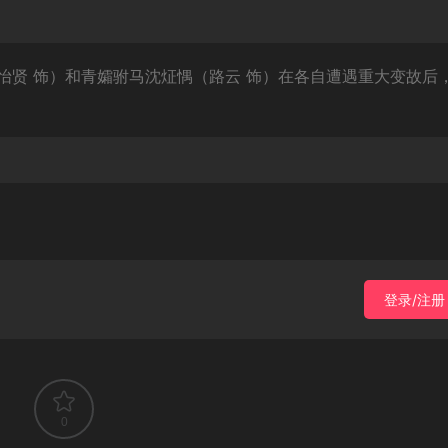
怡贤 饰）和青孀驸马沈炡㥥（路云 饰）在各自遭遇重大变故后
登录/注册
0