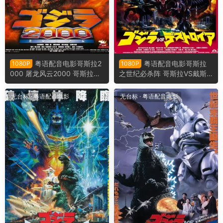
粤语配音电影哥斯拉2
粤语配音电影哥斯拉
1080P
1080P
000 屠龙风云2000 哥斯拉两
之世纪必杀阵 哥斯拉VS戴斯
千年 ゴジラ2000ミレニアム
特洛伊亚 哥吉拉vs戴斯特洛伊
亚 ゴジラvsデストロイア
无台标
·
粤语配音电影
无台标
·
粤语配音电影