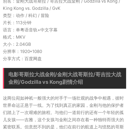
别名：金刚大战哥斯拉 / 哥吉拉大战金刚 / Godzilla vs Kong /
King Kong vs. Godzilla / GvK
类型：动作 / 科幻 / 冒险
片长：113分钟
语言：单粤语音轨+中文字幕
格式：MKV
大小：2.04GB
分辨率：1920*1080
分享方式：百度网盘
电影哥斯拉大战金刚/金刚大战哥斯拉/哥吉拉大战
金刚/Godzilla vs Kong剧情介绍
这两位宛如神衹一般强大的对手于一场壮观的战争中相遇，彼时
世界命运正悬于一线。为了找到真正的家园，金刚与他的保护者
们踏上了一次艰难的旅程。与他们一道前行的还有一个年轻的孤
儿女孩——吉雅，这个女孩与金刚之间存在着一种独特而强大的
紧密联系。但意想不到的是，他们在前行的航道上与愤怒的哥斯