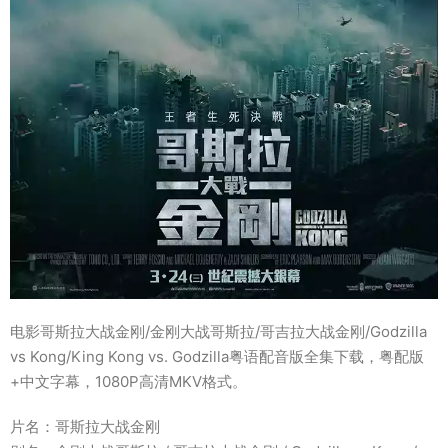
电影哥斯拉大战金刚/金刚大战哥斯拉/哥吉拉大战金刚/Godzilla
vs Kong/King Kong vs. Godzilla粤语配音版全集下载，粤配版
+中文字幕，1080P高清MKV格式。
片名：哥斯拉大战金刚