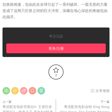
拉狭路相逢，也由此在全球引起了一系列破坏。一股无形的力量
造成了这两只巨兽之间的巨大冲突，深藏在地心深处的奥秘也由
此揭开。
粤语花园
登录/注册
2
分享海报
上一篇
下一篇
粤语配音电影哥斯拉II: 王者巨兽
粤语配音电影金刚 King Kong
哥斯拉2：怪兽之王 哥吉拉II怪兽
King Kong: The Eighth Wonder