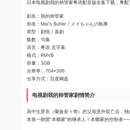
日本电视剧我的帅管家粤语配音版全集下载，粤配TV
剧名：我的帅管家
别名：Mei's Butler / メイちゃんの執事
类型：剧情 / 喜剧
集数：10集
语言：粤语 无字幕
格式：RMVB
容量：3GB
分辨率：704*396
分享方式：百度网盘
电视剧我的帅管家剧情简介
高中生芽衣（榮倉奈々饰）的父母意外双亡后，独
本第一财团“本鄉家”的继承人！本鄉家的控制者