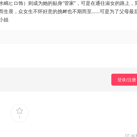
水嶋ヒロ饰）则成为她的贴身“管家”，可是在通往淑女的路上，
而生畏，众女生不怀好意的挑衅也不期而至……可是为了父母最
小姐
登录/注册
1
分