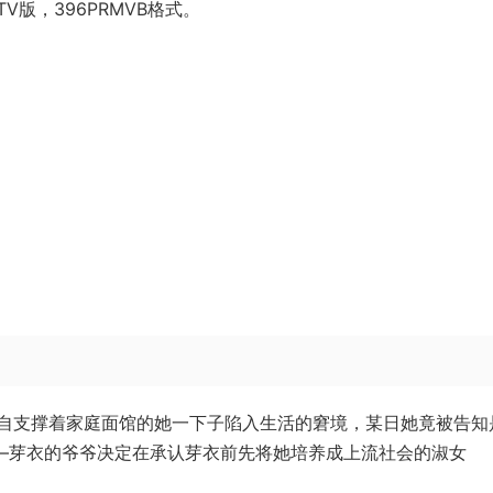
版，396PRMVB格式。
自支撑着家庭面馆的她一下子陷入生活的窘境，某日她竟被告知
——芽衣的爷爷决定在承认芽衣前先将她培养成上流社会的淑女