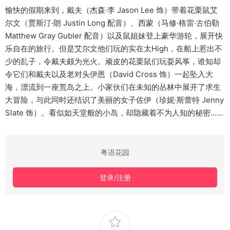
愉快的假期来到，戴夫（杰森·李 Jason Lee 饰）带着花栗鼠艾
尔文（贾斯汀·朗 Justin Long 配音）、西蒙（马修·格雷·古伯勒
Matthew Gray Gubler 配音）以及鼠姐妹登上豪华游轮，展开快
乐自在的旅行。但是艾尔文他们玩的实在太High，在船上惹出不
少的乱子，令戴夫颇为光火。顽皮的花栗鼠们玩耍风筝，谁知却
令它们和戴夫以及老对头伊恩（David Cross 饰）一起坠入大
海，漂流到一座荒岛之上。小家伙们在未知的丛林中展开了求生
大冒险，与此同时还结识了美丽的女子佐伊（珍妮·斯蕾特 Jenny
Slate 饰）。看似如天堂般的小岛，却隐藏着不为人知的秘密……
粤语花园
登录/注册