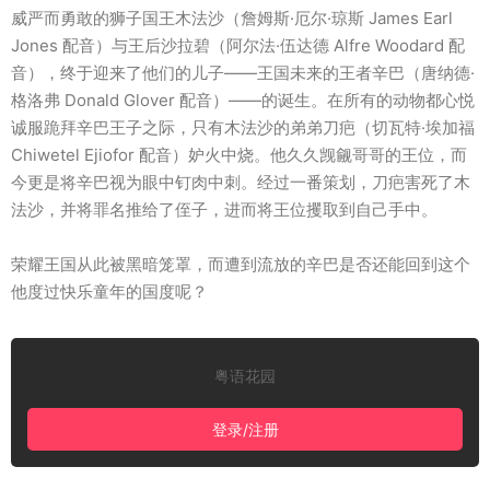
威严而勇敢的狮子国王木法沙（詹姆斯·厄尔·琼斯 James Earl
Jones 配音）与王后沙拉碧（阿尔法·伍达德 Alfre Woodard 配
音），终于迎来了他们的儿子——王国未来的王者辛巴（唐纳德·
格洛弗 Donald Glover 配音）——的诞生。在所有的动物都心悦
诚服跪拜辛巴王子之际，只有木法沙的弟弟刀疤（切瓦特·埃加福
Chiwetel Ejiofor 配音）妒火中烧。他久久觊觎哥哥的王位，而
今更是将辛巴视为眼中钉肉中刺。经过一番策划，刀疤害死了木
法沙，并将罪名推给了侄子，进而将王位攫取到自己手中。
荣耀王国从此被黑暗笼罩，而遭到流放的辛巴是否还能回到这个
他度过快乐童年的国度呢？
粤语花园
登录/注册