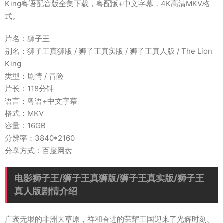
King粤语配音版全集下载，粤配版+中文字幕，4K高清MKV格
式。
片名：狮子王
别名：狮子王真狮版 / 狮子王真实版 / 狮子王真人版 / The Lion
King
类型：剧情 / 冒险
片长：118分钟
语言：粤语+中文字幕
格式：MKV
容量：16GB
分辨率：3840*2160
分享方式：百度网盘
电影狮子王/狮子王真狮版/狮子王真实版/狮子王
真人版剧情介绍
广袤无垠的非洲大草原，祥和奋进的荣耀王国迎来了光辉时刻。