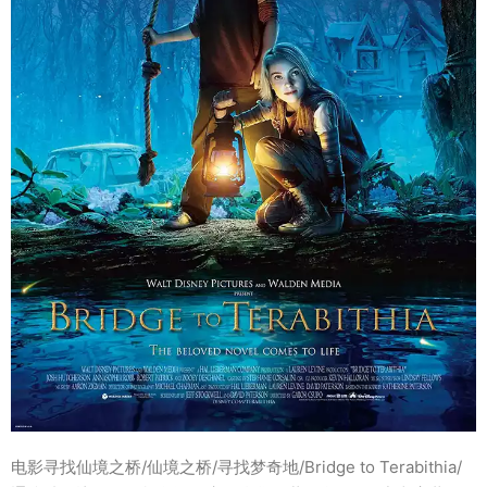
电影寻找仙境之桥/仙境之桥/寻找梦奇地/Bridge to Terabithia/