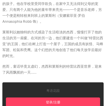
的孩子。他在学校里受同学欺负，在家中又无法得到父母的宠
爱。只有两个人能为他的童年带来亮光——一个是音乐老师，另
一个便是刚转校来到班上的莱斯利（安娜索菲亚·罗伯
Annasophia Robb 饰）。
莱斯利以她独特的方式感染了生活暗淡的杰西，慢慢打开了他的
生活的另一扇窗。在河的另一边，他们要建造一个叫做“特雷比西
亚”的王国，他们在树上打造一个屋子，王国的成员有妖怪、马蜂
军团、松鼠和秃鹰。这个幻想的天地创造了他们每天放学后最好
的时光。
然而，童话毕竟太虚幻，杰西和莱斯利的特雷比西亚世界，迎来
了风雨飘摇的一天……
粤语花园
登录/注册