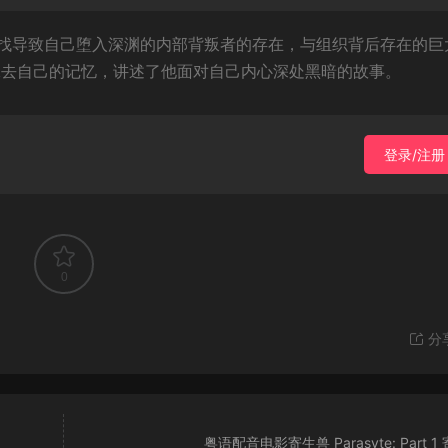
找导致自己堕入深渊的内部背叛者的存在，与组织背后存在的巨
抹去自己的记忆，讲述了他面对自己内心深处黑暗的故事。
登录/注册
0
分
粤语配音电影寄生兽 Parasyte: Part 1