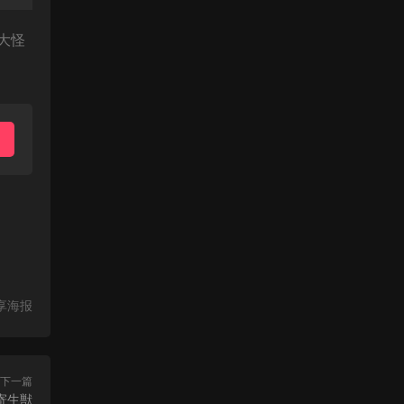
大怪
享海报
下一篇
 寄生獣