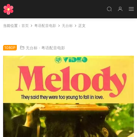
当前位置：
首页
粤语配音电影
无台标
正文
粤语配音电影两小无猜 青梅竹马 Melody
1080P
无台标
·
粤语配音电影