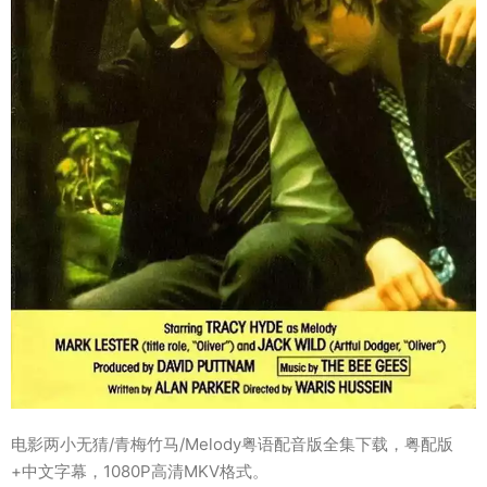
电影两小无猜/青梅竹马/Melody粤语配音版全集下载，粤配版
+中文字幕，1080P高清MKV格式。