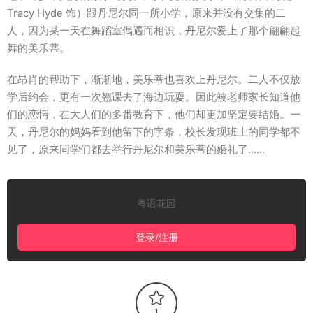
Tracy Hyde 饰）跟丹尼尔同一所小学，原来并没有交集的二
人，因为某一天在舞蹈室偶遇而相识，丹尼尔爱上了那个翩翩起
舞的美乐蒂。
在昂肖的帮助下，渐渐地，美乐蒂也喜欢上丹尼尔。二人不仅放
学后约会，更有一次翘课去了海边玩耍。因此被老师家长知道他
们的恋情，在大人们的多番教育下，他们却更加坚定要结婚。一
天，丹尼尔的妈妈看到他留下的字条，校长发现班上的同学都不
见了，原来同学们都去举行丹尼尔和美乐蒂的婚礼了……
粤语花园
登录/注册
1