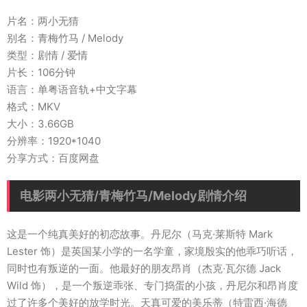
片名：两小无猜
别名：青梅竹马 / Melody
类型：剧情 / 爱情
片长：106分钟
语言：单粤语音轨+中文字幕
格式：MKV
大小：3.66GB
分辨率：1920*1040
分享方式：百度网盘
电影两小无猜/青梅竹马/Melody剧情介绍
这是一个纯真美好的初恋故事。丹尼尔（马克·莱斯特 Mark
Lester 饰）是英国某小学的一名学童，家境殷实的他乖巧听话，
同时也有叛逆的一面。他最好的朋友昂肖（杰克·瓦尔德 Jack
Wild 饰），是一个叛逆乖张、专门捣蛋的小孩，丹尼尔和昂肖度
过了许多个美好的放学时光。天真可爱的美乐蒂（特雷西·海德