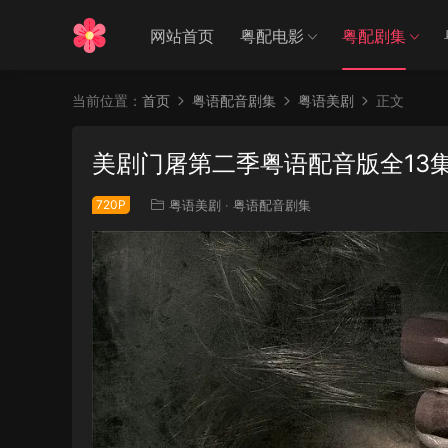
网站首页
粤配电影
粤配剧集
当前位置：
首页
粤语配音剧集
粤语美剧
正文
美剧门屠第二季粤语配音版全13
720P
粤语美剧
·
粤语配音剧集