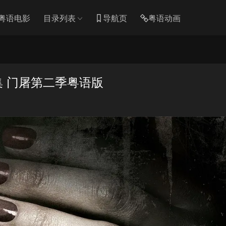
粤语电影
目录列表
导航页
粤语动画
集 门屠第二季粤语版