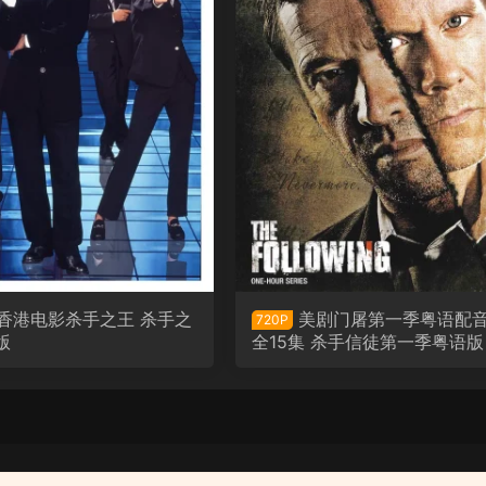
香港电影杀手之王 杀手之
美剧门屠第一季粤语配
720P
版
全15集 杀手信徒第一季粤语版