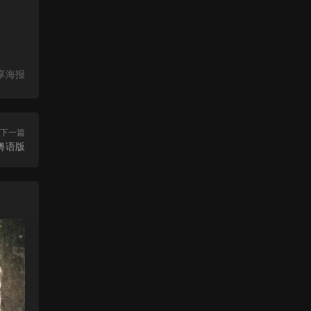
享海报
下一篇
y粤语版