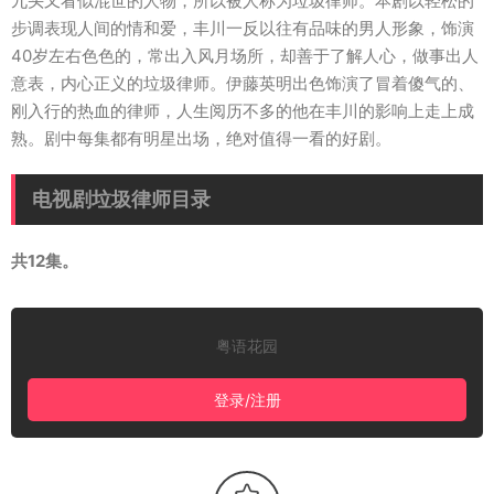
九头又看似混世的人物，所以被人称为垃圾律师。本剧以轻松的
步调表现人间的情和爱，丰川一反以往有品味的男人形象，饰演
40岁左右色色的，常出入风月场所，却善于了解人心，做事出人
意表，内心正义的垃圾律师。伊藤英明出色饰演了冒着傻气的、
刚入行的热血的律师，人生阅历不多的他在丰川的影响上走上成
熟。剧中每集都有明星出场，绝对值得一看的好剧。
电视剧垃圾律师目录
共12集。
粤语花园
登录/注册