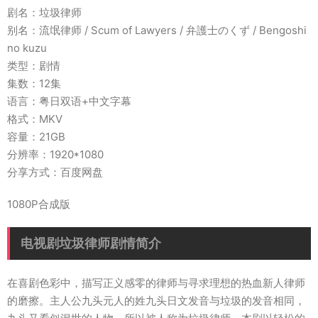
剧名：垃圾律师
别名：流氓律师 / Scum of Lawyers / 弁護士のくず / Bengoshi
no kuzu
类型：剧情
集数：12集
语言：粤日双语+中文字幕
格式：MKV
容量：21GB
分辨率：1920*1080
分享方式：百度网盘
1080P合成版
电视剧垃圾律师剧情简介
在喜剧色彩中，描写正义感零的律师与寻求理想的热血新人律师
的磨擦。主人公九头元人的姓九头日文发音与垃圾的发音相同，