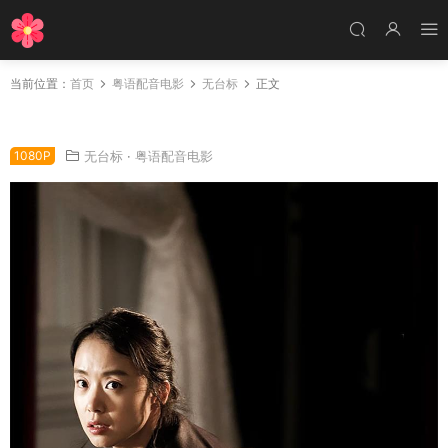
当前位置：
首页
粤语配音电影
无台标
正文
粤语配音电影下女 The Housemaid
1080P
无台标
·
粤语配音电影