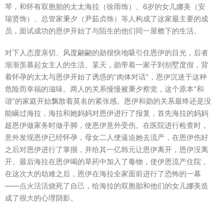
琴，和怀有双胞胎的太太海拉（徐雨饰）、6岁的女儿娜美（安
瑞贤饰）、总管家秉夕（尹茹贞饰）等人构成了这家最主要的成
员，面试成功的恩伊开始了与陌生的他们同一屋檐下的生活。
对下人态度亲切、风度翩翩的勋很快地吸引住恩伊的目光，后者
渐渐羡慕起女主人的生活。某天，勋带着一家子到别墅度假，背
着怀孕的太太与恩伊开始了诱惑的“肉体对话”，恩伊沉迷于这种
危险而幸福的滋味。两人的关系慢慢被秉夕察觉，这个原本“和
谐”的家庭开始飘散着莫名的紧张感。恩伊和勋的关系最终还是没
能瞒过海拉，海拉和她妈妈对恩伊进行了报复，首先海拉的妈妈
趁恩伊做家务时做手脚，使恩伊意外受伤。在医院进行检查时，
意外发现恩伊已经怀孕，母女二人便逼迫她去流产，在恩伊伤好
之后对恩伊进行了掌掴，并给其一亿韩元让恩伊离开，恩伊没离
开。最后海拉在恩伊喝的草药中加入了毒物，使伊恩流产住院，
在这次大的劫难之后，恩伊在海拉全家面前进行了恐怖的一幕
——点火活活烧死了自己，给海拉的双胞胎和他们的女儿娜美造
成了很大的心理阴影。