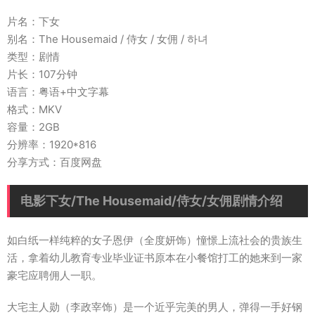
片名：下女
别名：The Housemaid / 侍女 / 女佣 / 하녀
类型：剧情
片长：107分钟
语言：粤语+中文字幕
格式：MKV
容量：2GB
分辨率：1920*816
分享方式：百度网盘
电影下女/The Housemaid/侍女/女佣剧情介绍
如白纸一样纯粹的女子恩伊（全度妍饰）憧憬上流社会的贵族生
活，拿着幼儿教育专业毕业证书原本在小餐馆打工的她来到一家
豪宅应聘佣人一职。
大宅主人勋（李政宰饰）是一个近乎完美的男人，弹得一手好钢