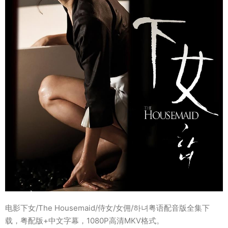
电影下女/The Housemaid/侍女/女佣/하녀粤语配音版全集下
载，粤配版+中文字幕，1080P高清MKV格式。