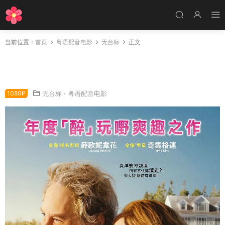
当前位置：
首页
粤语配音电影
无台标
正文
粤语配音电影醉佳笋盘 金屋藏娇 金屋 The Goo
d House
1080P
无台标
·
粤语配音电影