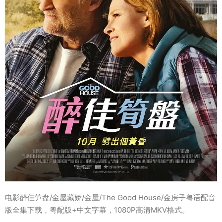
电影醉佳笋盘/金屋藏娇/金屋/The Good House/金房子粤语配音
版全集下载，粤配版+中文字幕，1080P高清MKV格式。