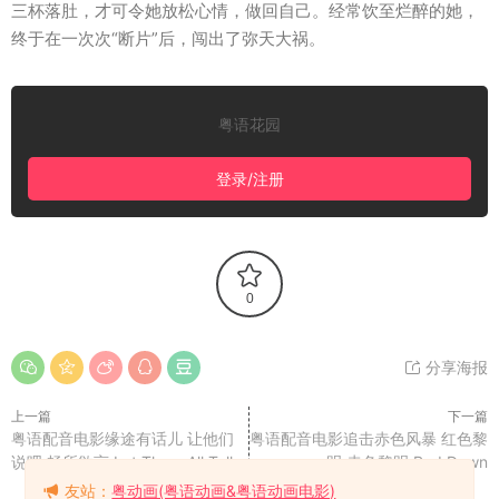
三杯落肚，才可令她放松心情，做回自己。经常饮至烂醉的她，
终于在一次次“断片”后，闯出了弥天大祸。
粤语花园
登录/注册
0
分享海报
上一篇
下一篇
粤语配音电影缘途有话儿 让他们
粤语配音电影追击赤色风暴 红色黎
说吧 畅所欲言 Let Them All Talk
明 赤色黎明 Red Dawn
友站：
粤动画(粤语动画&粤语动画电影)