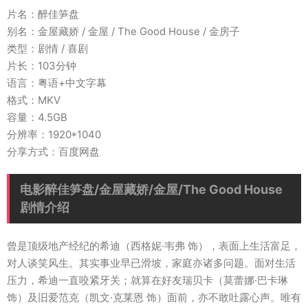
片名：醉佳笋盘
别名：金屋藏娇 / 金屋 / The Good House / 金房子
类型：剧情 / 喜剧
片长：103分钟
语言：粤语+中文字幕
格式：MKV
容量：4.5GB
分辨率：1920*1040
分享方式：百度网盘
电影醉佳笋盘/金屋藏娇/金屋/The Good House
剧情介绍
曾是顶级地产经纪的希迪（西格妮·韦弗 饰），表面上生活富足，
对人谈笑风生。其实事业早已滑坡，家庭亦诸多问题。面对生活
压力，希迪一直咬紧牙关；就算在好友瑞贝卡（莫蕾娜·巴卡琳
饰）及旧爱范克（凯文·克莱恩 饰）面前，亦不敢吐露心声。唯有