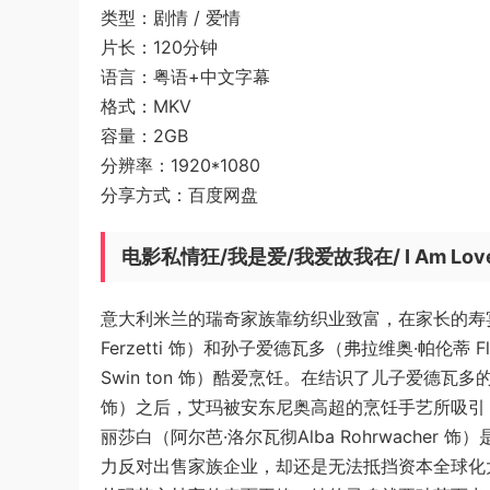
类型：剧情 / 爱情
片长：120分钟
语言：粤语+中文字幕
格式：MKV
容量：2GB
分辨率：1920*1080
分享方式：百度网盘
电影私情狂/我是爱/我爱故我在/ I Am Lo
意大利米兰的瑞奇家族靠纺织业致富，在家长的寿宴上
Ferzetti 饰）和孙子爱德瓦多（弗拉维奥·帕伦蒂 Fl
Swin ton 饰）酷爱烹饪。在结识了儿子爱德瓦多的厨师
饰）之后，艾玛被安东尼奥高超的烹饪手艺所吸引
丽莎白（阿尔芭·洛尔瓦彻Alba Rohrwach
力反对出售家族企业，却还是无法抵挡资本全球化