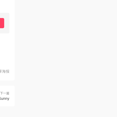
享海报
下一篇
unny