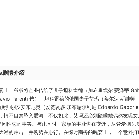
ve剧情介绍
，爷爷将企业传给了儿子坦科雷德（加布里埃尔.费泽蒂 Gabri
avio Parenti 饰）。坦科雷德的俄国妻子艾玛（蒂尔达·斯维顿 Ti
朋友安东尼奥（爱德瓦多·加布瑞尔利尼 Edoardo Gabbrielli
，情不自禁坠入爱河。不仅如此，艾玛还必须隐瞒她偶然发现女
er 饰）是同性恋的事实。与此同时，家族的事业也在变迁，尽管爱德瓦
大潮的冲击，并购势在必行。在探讨商务的晚宴上，一个意外打