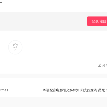
…
登录/注册
0
分
tmas
粤语配音电影阳光姊妹淘 阳光姐妹淘 桑尼 S