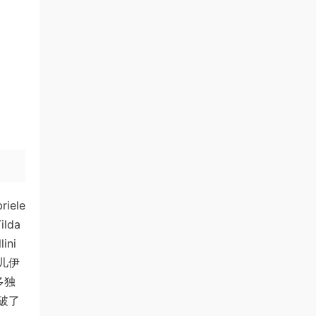
ele
lda
ni
儿伊
多独
破了