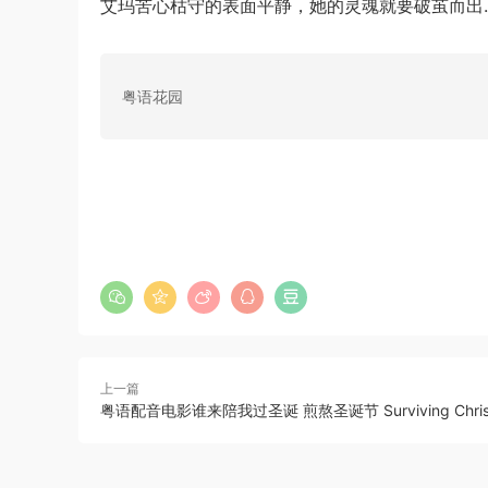
艾玛苦心枯守的表面平静，她的灵魂就要破茧而出
粤语花园
上一篇
粤语配音电影谁来陪我过圣诞 煎熬圣诞节 Surviving Chris